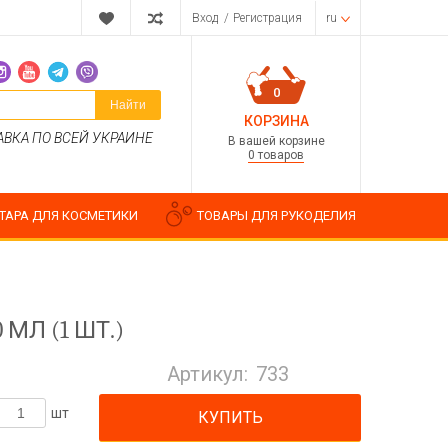
Вход
/
Регистрация
ru
0
Найти
КОРЗИНА
АВКА ПО ВСЕЙ УКРАИНЕ
В вашей корзине
0 товаров
ТАРА ДЛЯ КОСМЕТИКИ
ТОВАРЫ ДЛЯ РУКОДЕЛИЯ
МЛ (1 ШТ.)
Парфюмерные композиции
Косметические отдушки
Артикул:
733
Пищевые ароматизаторы
Водорастворимые отдушки
шт
КУПИТЬ
ия