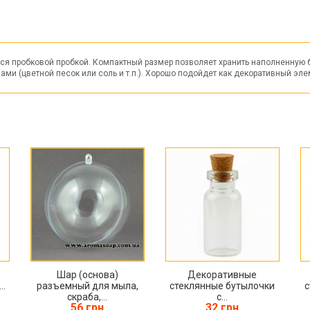
ется пробковой пробкой. Компактный размер позволяет хранить наполненную 
ми (цветной песок или соль и т.п.). Хорошо подойдет как декоративный эле
Шар (основа)
Декоративные
..
разъемный для мыла,
стеклянные бутылочки
с
скраба,...
с...
56 грн
32 грн