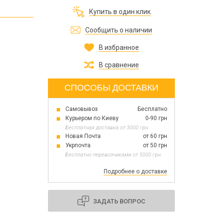
Все для изготовления духов
Купить в один клик
Все для аромасаше и аромадифузоров
Украина
Сообщить о наличии
В избранное
Тара для косметики оптом
Мыльная основа оптом
В сравнение
Базовые масла жидкие и баттеры оптом
СПОСОБЫ ДОСТАВКИ
Самовывоз
Бесплатно
Основы для скраба
Курьером по Киеву
0-90 грн
Травы для мыла
Бесплатная доставка от 3000 грн
Глина косметическая
Новая Почта
от 60 грн
Укрпочта
от 50 грн
Бесплатно перевозчиками от 5000 грн
Подробнее о доставке
8 марта
День Св. Валентина!
Новый год
ЗАДАТЬ ВОПРОС
1 октября День защитников и защитниц
Украины