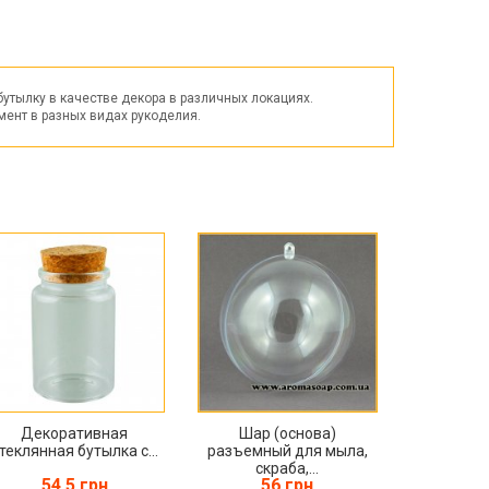
Пасха
ЧЕРНАЯ ПЯТНИЦА!!!
Хеллоуин (Halloween)
бутылку в качестве декора в различных локациях.
мент в разных видах рукоделия.
Декоративная
Шар (основа)
теклянная бутылка с...
разъемный для мыла,
скраба,...
54.5 грн
56 грн