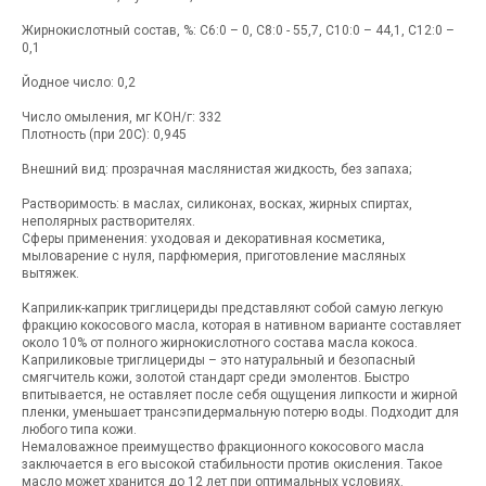
Жирнокислотный состав, %: С6:0 – 0, С8:0 - 55,7, С10:0 – 44,1, С12:0 –
0,1
Йодное число: 0,2
Число омыления, мг КОН/г: 332
Плотность (при 20С): 0,945
Внешний вид: прозрачная маслянистая жидкость, без запаха;
Растворимость: в маслах, силиконах, восках, жирных спиртах,
неполярных растворителях.
Сферы применения: уходовая и декоративная косметика,
мыловарение с нуля, парфюмерия, приготовление масляных
вытяжек.
Каприлик-каприк триглицериды представляют собой самую легкую
фракцию кокосового масла, которая в нативном варианте составляет
около 10% от полного жирнокислотного состава масла кокоса.
Каприликовые триглицериды – это натуральный и безопасный
смягчитель кожи, золотой стандарт среди эмолентов. Быстро
впитывается, не оставляет после себя ощущения липкости и жирной
пленки, уменьшает трансэпидермальную потерю воды. Подходит для
любого типа кожи.
Немаловажное преимущество фракционного кокосового масла
заключается в его высокой стабильности против окисления. Такое
масло может хранится до 12 лет при оптимальных условиях.