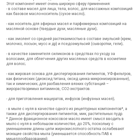
Этот компонент имеет очень широкую сферу применения:
- в составе масел для лица, тела, волос, для массажных композиций
как базовое масло-носитель (сухое масло);
- как носитель для эфирных масел и парфюмерных композиций на
масляной основе (твердые духи, масляные духи);
- как эмолент со средней растекаемостью в составе эмульсий (крем,
молочко, лосьон, мусс и др) и пседоэмульсий (сыворотки, гели);
- в качестве заменителя силиконов в средствах по уходу за
волосами, для облегчения других масляных средств в косметике
для волос;
- как жировая основа для диспергирования пигментов, УФ-фильтров,
как физических (диоксид титана, оксид цинка микронизированные),
так и химических; для разбавления вязких субстанций –
жирорастворимых витаминов, СО2-экстрактов.
- для приготовления мацератов, инфузов (инфузных масел);
- в мыле с нуля в качестве одного из рецептурных компонентов*, а
также для диспергирования пигментов, мик, растительных пудр.
* Данное фракционное кокосовое масло имеет смысл вводить в
мыло с нуля в небольшом количестве, до 20%, поскольку с
уменьшением длины цепи жирнокислотного остатка ослабевают
моющие свойства мыла (уменьшается способность ПАВ к
мицеллообразованию).