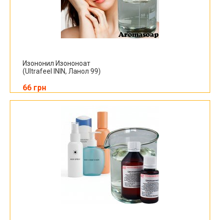
Изононил Изононоат
(Ultrafeel ININ, Ланол 99)
66 грн