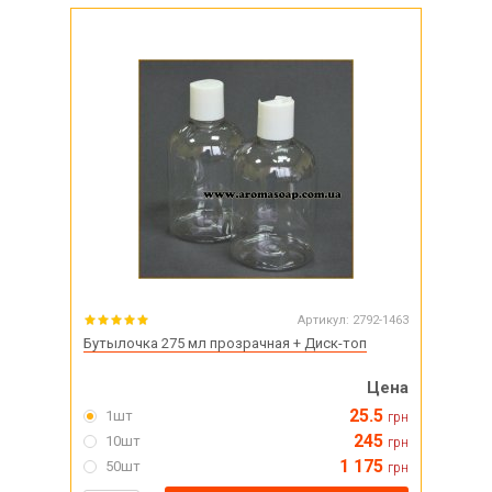
Артикул:
2792-1463
Бутылочка 275 мл прозрачная + Диск-топ
Цена
25.5
1шт
грн
245
10шт
грн
1 175
50шт
грн