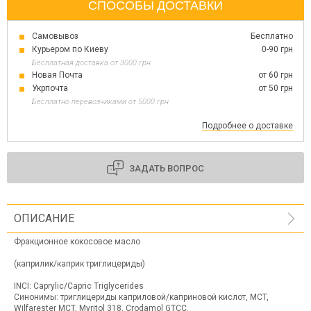
СПОСОБЫ ДОСТАВКИ
Самовывоз
Бесплатно
Курьером по Киеву
0-90 грн
Бесплатная доставка от 3000 грн
Новая Почта
от 60 грн
Укрпочта
от 50 грн
Бесплатно перевозчиками от 5000 грн
Подробнее о доставке
ЗАДАТЬ ВОПРОС
ОПИСАНИЕ
Фракционное кокосовое масло
(каприлик/каприк триглицериды)
INCI: Caprylic/Capric Triglycerides
Синонимы: триглицериды каприловой/каприновой кислот, MCT,
Wilfarester MCT, Myritol 318, Crodamol GTCC.