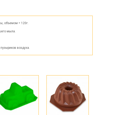
Пасха
ЧЕРНАЯ ПЯТНИЦА!!!
Хеллоуин (Halloween)
ы, объемом = 120г.
шего мыла.
 пузыриков воздуха.