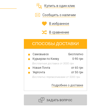
Все для изготовления духов
Купить в один клик
Все для аромасаше и аромадифузоров
Украина
Сообщить о наличии
В избранное
Тара для косметики оптом
Мыльная основа оптом
В сравнение
Базовые масла жидкие и баттеры оптом
СПОСОБЫ ДОСТАВКИ
Самовывоз
Бесплатно
Основы для скраба
Курьером по Киеву
0-90 грн
Травы для мыла
Бесплатная доставка от 3000 грн
Глина косметическая
Новая Почта
от 60 грн
Укрпочта
от 50 грн
Бесплатно перевозчиками от 5000 грн
Подробнее о доставке
8 марта
День Св. Валентина!
Новый год
ЗАДАТЬ ВОПРОС
1 октября День защитников и защитниц
Украины