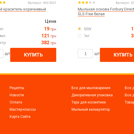
Артикул:
442-3621
Артикул:
5
й краситель коричневый
Мыльная основа Forbury Direct
SLS Free белая
Цена
19
1
мл
500г
грн
121
3
0мл
1кг
грн
382
итр
грн
шт
шт
КУПИТЬ
КУПИТЬ
Рецепты
Все для мыловарения
Все 
Новости
Декоративная упаковка
Все 
Оплата
Тара для косметики
Това
Мастер-классы
Мыльный калькулятор
Карта Сайта