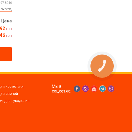
397-8246
 White,
Цена
92
грн
46
грн
Мы в
для косметики
соцсетях:
для свечей
ры для рукоделия