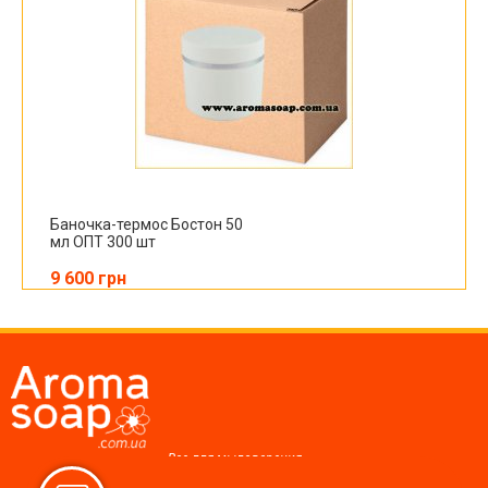
Баночка-термос Бостон 50
мл ОПТ 300 шт
9 600 грн
Все для мыловарения,
косметики, свечей