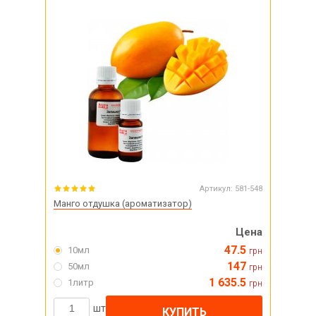
Артикул:
581-548
Манго отдушка (ароматизатор)
Цена
47.5
10мл
грн
147
50мл
грн
1 635.5
1литр
грн
шт
КУПИТЬ