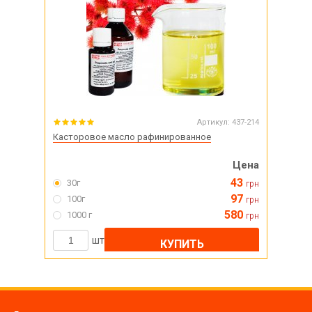
Артикул:
437-214
Касторовое масло рафинированное
Цена
43
30г
грн
97
100г
грн
580
1000 г
грн
шт
КУПИТЬ