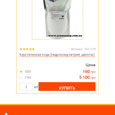
Артикул:
763-1729
Каустическая сода (гидроксид натрия, щелочь)
Цена
160
500г
грн
5 100
25кг
грн
шт
КУПИТЬ