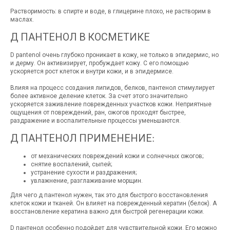
Растворимость: в спирте и воде, в глицерине плохо, не растворим в
маслах.
Д ПАНТЕНОЛ В КОСМЕТИКЕ
D pantenol очень глубоко проникает в кожу, не только в эпидермис, но
и дерму. Он активизирует, пробуждает кожу. С его помощью
ускоряется рост клеток и внутри кожи, и в эпидермисе.
Влияя на процесс создания липидов, белков, пантенол стимулирует
более активное деление клеток. За счет этого значительно
ускоряется заживление поврежденных участков кожи. Неприятные
ощущения от повреждений, ран, ожогов проходят быстрее,
раздражение и воспалительные процессы уменьшаются.
Д ПАНТЕНОЛ ПРИМЕНЕНИЕ:
от механических повреждений кожи и солнечных ожогов;
снятие воспалений, сыпей;
устранение сухости и раздражения;
увлажнение, разглаживание морщин.
Для чего д пантенол нужен, так это для быстрого восстановления
клеток кожи и тканей. Он влияет на поврежденный кератин (белок). А
восстановление кератина важно для быстрой регенерации кожи.
D пантенол особенно подойдет для чувствительной кожи. Его можно