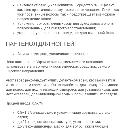
Пантенол от секущихся кончиков — средство №1. Эффект
заметен практически сразу после использования. Лечит, как
уже посеченные волосы, так и предотвращает возможное
повреждение волос.
Увлажняет волосы, очень хорош для сухих волос и очень
поврежденных, для быстрого восстановления;
укрепляет, увеличивает толщину, придает шикарный блеск.
ПАНТЕНОЛ ДЛЯ НОГТЕЙ:
Активизирует рост, увеличивает прочность.
Цена пантенола в Украине очень приемлемая и позволяет
использовать его во многих косметических средствах самого
широкого направления.
Aromasoap рекомендует купить д-пантенол всем, кто занимается
изготовлением косметики. Он понадобится для шампуней и масок
для волос, для подтягивающих сывороток для уставшей кожи, для
детских гелей, для мицеллярной воды и солнцезащитных средств.
Процент ввода: 0,5-7%
0,5–1,5% очищающие и увлажняющие средства, детская
серия;
до 2% гели, сыворотки, шампуни, уход за ногтями;
до 3% кондиционеры, маски для волос, заживляющие