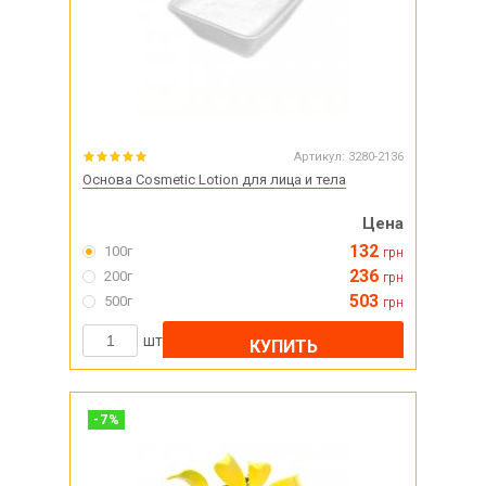
Артикул:
3280-2136
Основа Cosmetic Lotion для лица и тела
Цена
132
100г
грн
236
200г
грн
503
500г
грн
шт
КУПИТЬ
-
7
%