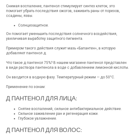
Снимая воспаление, пантенол стимулирует синтез клеток, это
помогает убрать последствия ожогов, заживить раны от порезов,
ссадины, язвы.
Солнцезащитное.
Он помогает уменьшить последствия солнечного воздействия,
увеличивая выработку защитного пигмента.
Примером такого действия служит мазь «Бапантен», в которую
добавляют пантенол д.
Что такое д пантенол 75%? В нашем магазине пантенол представлен
в виде раствора пантенола в воде с добавлением лимонной кислоты.
Он вводится в водную фазу. Температурный режим — до 50°С.
Применение по зонам:
Д ПАНТЕНОЛ ДЛЯ ЛИЦА:
Снятие воспалений, сильное антибактериальное действие.
Сильное заживление ран и регенерация кожи.
Глубокое увлажнение.
Д ПАНТЕНОЛ ДЛЯ ВОЛОС: