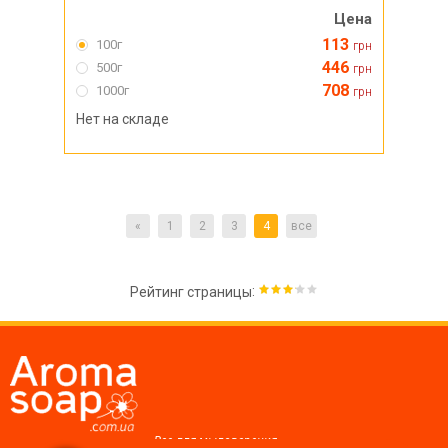
Цена
113
100г
грн
446
500г
грн
708
1000г
грн
Нет на складе
«
1
2
3
4
все
:
Рейтинг страницы
Все для мыловарения,