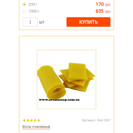
170
200 г
грн
635
1000 г
грн
КУПИТЬ
шт
Артикул:
964-1057
Воск пчелиный