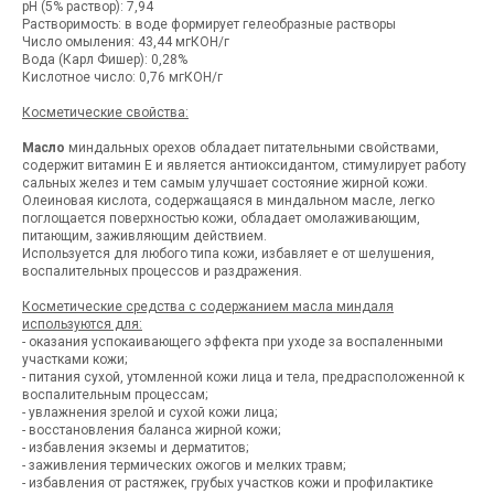
рН (5% раствор): 7,94
Растворимость: в воде формирует гелеобразные растворы
Число омыления: 43,44 мгКОН/г
Вода (Карл Фишер): 0,28%
Кислотное число: 0,76 мгКОН/г
Косметические свойства:
Масло
миндальных орехов обладает питательными свойствами,
содержит витамин Е и является антиоксидантом, стимулирует работу
сальных желез и тем самым улучшает состояние жирной кожи.
Олеиновая кислота, содержащаяся в миндальном масле, легко
поглощается поверхностью кожи, обладает омолаживающим,
питающим, заживляющим действием.
Используется для любого типа кожи, избавляет е от шелушения,
воспалительных процессов и раздражения.
Косметические средства с содержанием масла миндаля
используются для:
- оказания успокаивающего эффекта при уходе за воспаленными
участками кожи;
- питания сухой, утомленной кожи лица и тела, предрасположенной к
воспалительным процессам;
- увлажнения зрелой и сухой кожи лица;
- восстановления баланса жирной кожи;
- избавления экземы и дерматитов;
- заживления термических ожогов и мелких травм;
- избавления от растяжек, грубых участков кожи и профилактике