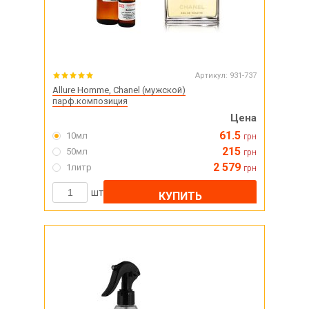
Артикул:
931-737
Allure Homme, Chanel (мужской)
парф.композиция
Цена
61.5
10мл
грн
215
50мл
грн
2 579
1литр
грн
шт
КУПИТЬ