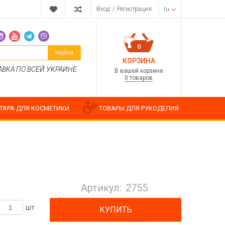
Вход
/
Регистрация
ru
0
Найти
КОРЗИНА
АВКА ПО ВСЕЙ УКРАИНЕ
В вашей корзине
0 товаров
ТАРА ДЛЯ КОСМЕТИКИ
ТОВАРЫ ДЛЯ РУКОДЕЛИЯ
Парфюмерные композиции
Косметические отдушки
Артикул:
2755
Пищевые ароматизаторы
Водорастворимые отдушки
шт
КУПИТЬ
ия