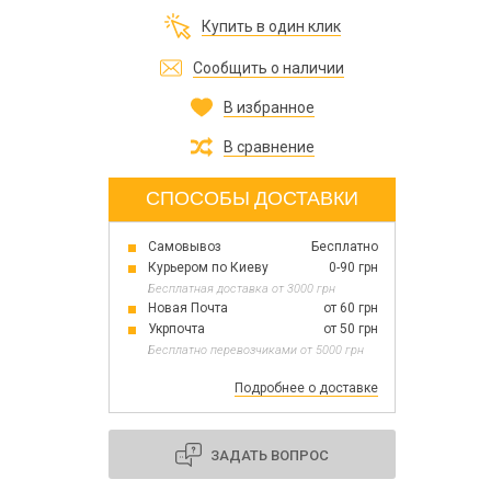
Все для изготовления духов
Купить в один клик
Все для аромасаше и аромадифузоров
Украина
Сообщить о наличии
В избранное
Тара для косметики оптом
Мыльная основа оптом
В сравнение
Базовые масла жидкие и баттеры оптом
СПОСОБЫ ДОСТАВКИ
Самовывоз
Бесплатно
Основы для скраба
Курьером по Киеву
0-90 грн
Травы для мыла
Бесплатная доставка от 3000 грн
Глина косметическая
Новая Почта
от 60 грн
Укрпочта
от 50 грн
Бесплатно перевозчиками от 5000 грн
Подробнее о доставке
8 марта
День Св. Валентина!
Новый год
ЗАДАТЬ ВОПРОС
1 октября День защитников и защитниц
Украины