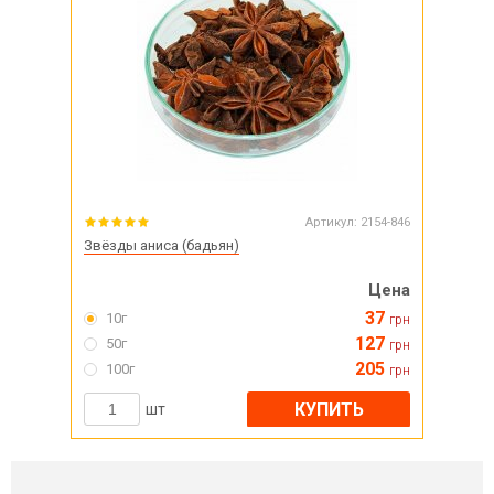
Артикул:
2154-846
Звёзды аниса (бадьян)
Цена
37
10г
грн
127
50г
грн
205
100г
грн
КУПИТЬ
шт