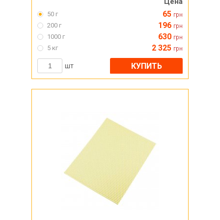
Цена
65
50 г
грн
196
200 г
грн
630
1000 г
грн
2 325
5 кг
грн
КУПИТЬ
шт