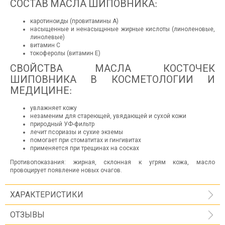
СОСТАВ МАСЛА ШИПОВНИКА:
каротиноиды (провитамины А)
насыщенные и ненасыщнные жирные кислоты (линоленовые,
линолевые)
витамин С
токоферолы (витамин Е)
СВОЙСТВА МАСЛА КОСТОЧЕК
ШИПОВНИКА В КОСМЕТОЛОГИИ И
МЕДИЦИНЕ:
увлажняет кожу
незаменим для стареющей, увядающей и сухой кожи
природный УФ-фильтр
лечит псориазы и сухие экземы
помогает при стоматитах и гингивитах
применяется при трещинах на сосках
Противопоказания: жирная, склонная к угрям кожа, масло
провоцирует появление новых очагов.
ХАРАКТЕРИСТИКИ
ОТЗЫВЫ