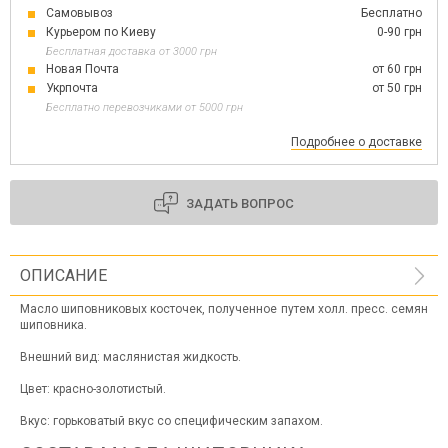
Самовывоз
Бесплатно
Курьером по Киеву
0-90 грн
Бесплатная доставка от 3000 грн
Новая Почта
от 60 грн
Укрпочта
от 50 грн
Бесплатно перевозчиками от 5000 грн
Подробнее о доставке
ЗАДАТЬ ВОПРОС
ОПИСАНИЕ
Масло шиповниковых косточек, полученное путем холл. пресс. семян
шиповника.
Внешний вид: маслянистая жидкость.
Цвет: красно-золотистый.
Вкус: горьковатый вкус со специфическим запахом.