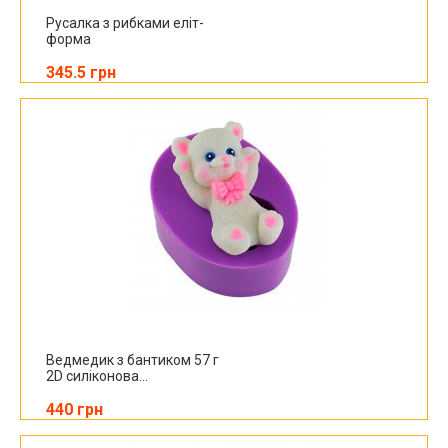
Русалка з рибками еліт-
форма
345.5 грн
Ведмедик з бантиком 57 г
2D силіконова...
440 грн