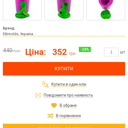
Бренд:
Elitmolds, Україна
440
Ціна:
352
-
20
%
грн
шт
грн
КУПИТИ
Купити в один клік
Повідомити про наявність
В обране
В порівняння