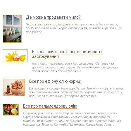
Де можна продавати мило?
Якщо у вас вже є що продавати, ви приготували багато мила,
бомб, кремів та інших корисних продуктів, давайте вирішимо - де
продавати?
Ефірна олія іланг-іланг властивості і
застосування
Іланг-іланг народжується з квіток дерева «Cananga» за
допомогою дистиляції паром. Своїм походженням дерево
зобов'язане спекотним тропікам.
Все про ефірну олію кориці
Батьківщина кориці - Індія, Шрі-Ланка. Там м'яку кору знімають
з висушених пагонів, потім піддають подрібнення, замочують у
воді. Після цього в хід йде парова дистиляція.
Все про пальмоядрову олію
Пальмоядрова олія - це баттер, іншими словами, тверде масло.
Одне з основних в миловарінні і косметичному виробництві.
Найбільшими експортерами пальмоядрової олії в світі є: Малайзія,
Нідерланди, Таїланд, Колумбія, Гватемала, Папуа Нова Гвінея.