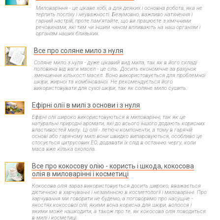
Миловаріння - це цікаве хобі, а для деяких і основна робота, яка не
терпить поспіху і неуважності. Безумовно, важливо натхнення і
гарний настрій, проте пам'ятайте, що ви працюєте з хімічними
речовинами, які тим чи іншим чином впливають на наш організм і
організм наших близьких.
Все про соляне мило з нуля
Соляне мило з нуля - дуже цікавий вид мила, так як в його складі
половина від ваги масел - це сіль. Досить економічне за рахунок
зменшення кількості масел. Воно використовується для проблемної
шкіри, жирної та комбінованої. Не рекомендується його
використовувати для сухої шкіри, так як соляне мило сушить.
Ефірні олії в милі з основи і з нуля
Ефірні олії широко використовуються в миловарінні, так як це
натуральні природні аромати, які до всього іншого додають корисних
властивостей милу. Ці олії - летючі компоненти, а тому в гарячій
основі або гарячому милі вони швидко випаровуються, особливо це
стосується цитрусових ЕО, додавати їх слід в останню чергу, коли
маса вже кілька охолола.
Все про кокосову олію - користь і шкода, кокосова
олія в миловарінні і косметиці
Кокосова олія зараз використовується досить широко, вважається
дієтичною в харчуванні і незамінною в косметології і миловарінні. Про
харчування ми говорити не будемо, а поговоримо про насущне -
якостях кокосової олії, якими вона корисна для шкіри, волосся і
якими може нашкодити, а також про те, як кокосова олія поводиться
в милі і косметиці.