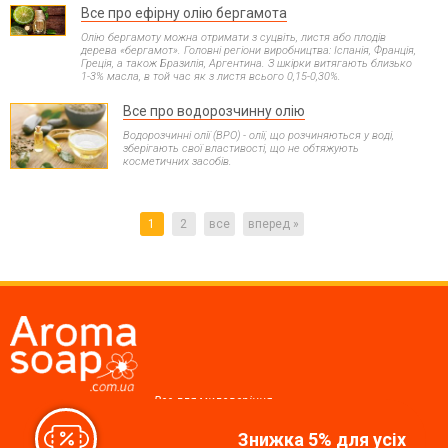
Все про ефірну олію бергамота
Олію бергамоту можна отримати з суцвіть, листя або плодів
дерева «бергамот». Головні регіони виробництва: Іспанія, Франція,
Греція, а також Бразилія, Аргентина. З шкірки витягають близько
1-3% масла, в той час як з листя всього 0,15-0,30%.
Все про водорозчинну олію
Водорозчинні олії (ВРО) - олії, що розчиняються у воді,
зберігають свої властивості, що не обтяжують
косметичних засобів.
1
2
все
вперед »
Все для миловаріння,
косметики, свічок
Знижка 5% для усіх