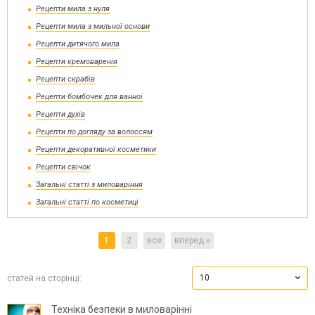
Рецепти мила з нуля
Рецепти мила з мильної основи
Рецепти дитячого мила
Рецепти кремоваренія
Рецепти скрабів
Рецепти бомбочек для ванної
Рецепти духів
Рецепти по догляду за волоссям
Рецепти декоративної косметики
Рецепти свічок
Загальні статті з миловаріння
Загальні статті по косметиці
1
2
все
вперед »
10
статей на сторінці:
Техніка безпеки в миловарінні