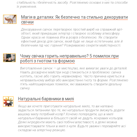
стабільність і безпечність засобу. Розглянемо основні з них та способи
їх уникнення.
Магія в деталях: Як безпечно та стильно декорувати
свічки
Декорування свічок перетворює простий виріб на справжній арт-
об'єкт, який прикрашає інтер'єр і створює особливу атмосферу.
Однак краса не повинна йти в розріз з безпекою. Як створити
ефектний декор для свічок, який буде не лише естетичним, але й
безпечним під час горіння? Розкриваємо секрети майстерності.
Чому свічка горить неправильно? 5 помилок при
роботі з гнотом та формою
Виготовлення свічок — це мистецтво, яке вимагає уваги до деталей.
Навіть досвідчені майстри іноді стикаються з проблемою: свічка
коптить, гасне або горить нерівномірно. Часто причина криється в
неправильному виборі або використанні гноту та форми. Розглянемо
п'ять найпоширеніших помилок, які заважають створити ідеальну
свічку.
Натуральні барвники в милі
Якщо ви хочете приготувати натуральне мило, то ви напевно
задається питанням про те, які натуральні продукти зможуть додати
вашому милу потрібний колір? Хочемо попередити, що в милі
натуральні барвники в більшості своїй не дадуть яскравих кольорів.
Деякі інгредієнти мають свої побічні властивості, а деякі можна
використовувати тільки в милі з нуля. Будьте уважні і перевіряйте всі
складові на алергічну реакцію.