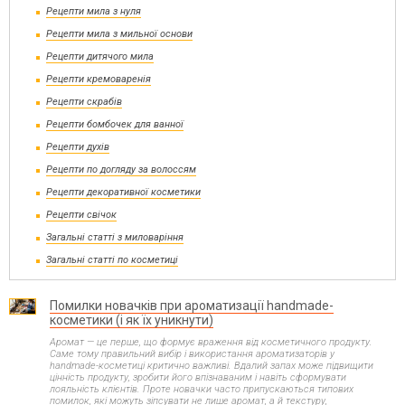
Рецепти мила з нуля
Рецепти мила з мильної основи
Рецепти дитячого мила
Рецепти кремоваренія
Рецепти скрабів
Рецепти бомбочек для ванної
Рецепти духів
Рецепти по догляду за волоссям
Рецепти декоративної косметики
Рецепти свічок
Загальні статті з миловаріння
Загальні статті по косметиці
Помилки новачків при ароматизації handmade-
косметики (і як їх уникнути)
Аромат — це перше, що формує враження від косметичного продукту.
Саме тому правильний вибір і використання ароматизаторів у
handmade-косметиці критично важливі. Вдалий запах може підвищити
цінність продукту, зробити його впізнаваним і навіть сформувати
лояльність клієнтів. Проте новачки часто припускаються типових
помилок, які можуть зіпсувати не лише аромат, а й текстуру,