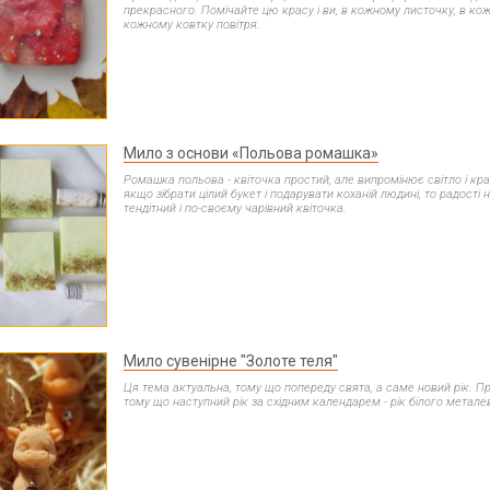
прекрасного. Помічайте цю красу і ви, в кожному листочку, в кож
кожному ковтку повітря.
Мило з основи «Польова ромашка»
Ромашка польова - квіточка простий, але випромінює світло і кр
якщо зібрати цілий букет і подарувати коханій людині, то радості 
тендітний і по-своєму чарівний квіточка.
Мило сувенірне "Золоте теля"
Ця тема актуальна, тому що попереду свята, а саме новий рік. Пр
тому що наступний рік за східним календарем - рік білого метале