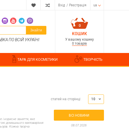
Вхід
/
Реєстрація
ua
0
Знайти
КОШИК
У вашому кошику
КА ПО ВСІЙ УКРАЇНІ
0 товарів
ТАРА ДЛЯ КОСМЕТИКИ
ТВОРЧІСТЬ
Парфумерні композиції
10
статей на сторінці:
Косметичні ароматизатори
Ароматизатори харчові
Водорозчинні запашки
ВСІ НОВИНИ
 і корисне заняття, яке
агою домашнього миловаріння
08.07.2026
льорів. Кожна творча