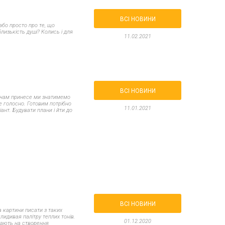
Великдень
ЧОРНА П'ЯТНИЦЯ!!!
ВСІ НОВИНИ
Хелловін (Halloween)
або просто про те, що
лизькість душі? Колись і для
11.02.2021
ВСІ НОВИНИ
ін нам принесе ми знатимемо
е голосно. Готовим потрібно
11.01.2021
іант. Будувати плани і йти до
ВСІ НОВИНИ
а картини писати з таких
лидивая палітру теплих тонів.
01.12.2020
хають на створення