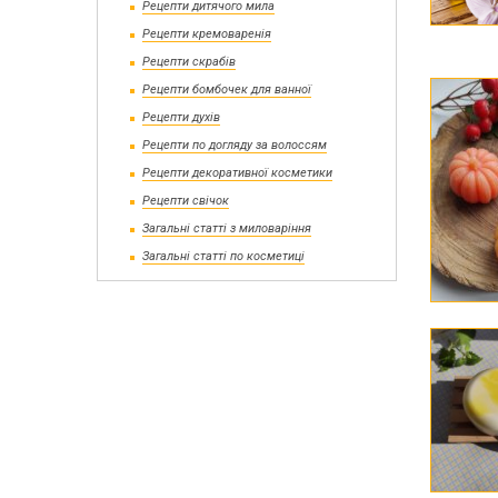
Дерев'
Рецепти дитячого мила
Рецепти кремоваренія
Рецепти скрабів
Рецепти бомбочек для ванної
Рецепти духів
Рецепти по догляду за волоссям
Рецепти декоративної косметики
Рецепти свічок
Сухоцвіти для миловаріння
Інвент
Загальні статті з миловаріння
Глітери
Додатк
Загальні статті по косметиці
Іграшки для заливки в мило
Луг дл
Мило з