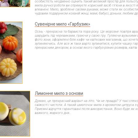
яна форма для мила
особистість неодмінно оцінить такий великий простір для польоту 
Пігменти для мила zenicolor
мила ручної роботи ви отримуєте корисний засіб гігієни в якості 
Мушлі
впевнені. Мило, зроблене своїми руками, може стати як особисти
Пігментні барвники Neri Color, Укра
чудовим подарунком коханій жінці, мамі, бабусі, доньки, любим д
Міка для мила
Сувенірне мило «Гарбузик»
Осінь - прекрасна та барвиста пора року. Це морозне повітря вра
шарудить під черевиками, граючи у свою гру. Гуляючи вузькими 
фото зони, оформлені біля кафе чи квіткових магазинів, що хочет
зупиняючись. Але все ж таки варто зупинитися, купити чашку гар
прекрасним декором, в основі якого гарбуз різних розмірів, квітів 
ар для миловаріння
ові інгредієнти для мила
Лимонне мило з основи
я мила
Думаю, це прекрасний варіант на літо. Чи не правда? У такі спеко
свіжості і чистоти. А такий шматочок мила з ароматом цитруса з
 нуля холодним способом
Приємні відчуття гарантовані після використання. Воно буде як к
Екстракти рослинні гліколеві
важкого, жаркого дня..
Екстракти рідкі СО2