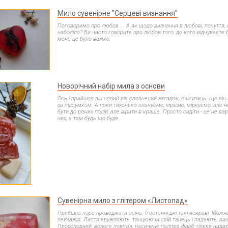
Мило сувенірне "Серцеві визнання"
Поговоримо про любов ... А як щодо визнання в любові, почуття, 
наболіло? Ви часто говорите про любов того, до кого відчуваєте б
мене це було важко.
Новорічний набір мила з основи
Ось і прийшов він новий рік сповнений загадок, очікувань. Що в
за підсумком. А поки тихенько плануємо, мріємо, міркуємо, але н
бути до різних подій, але вірити в краще. Просто сидіти - це не вар
них, а там будь що буде.
Сувенірна мило з глітером «Листопад»
Прийшла пора проводжати осінь. Її останні дні такі яскраві. Можн
пейзажів. Листя кружляють, танцюючи свій танець і падають, вик
Прохолодний, вологе повітря, насичене палітра фарб тільки нади