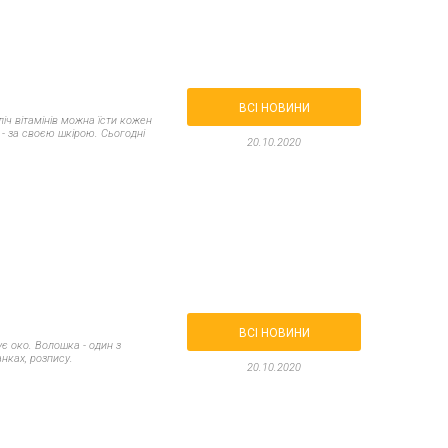
ВСІ НОВИНИ
ліч вітамінів можна їсти кожен
 - за своєю шкірою. Сьогодні
20.10.2020
ВСІ НОВИНИ
ує око. Волошка - один з
анках, розпису.
20.10.2020