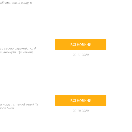
ній крапельці дощу, в
ВСІ НОВИНИ
асу своєю скромністю. А
не уникнути. Це ніжний,
20.11.2020
ВСІ НОВИНИ
и чому тут такий теля? Та
вого бика.
20.10.2020