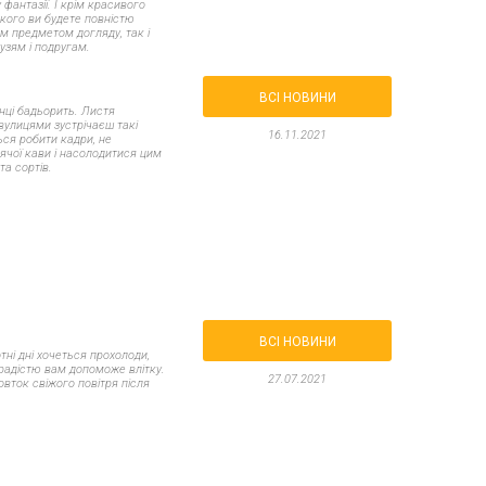
фантазії. І крім красивого
Все для виготовлення парфумів
якого ви будете повністю
Все для аромасаше та аромадифузорів
м предметом догляду, так і
їна
рузям і подругам.
Тара косметична опт
ВСІ НОВИНИ
нці бадьорить. Листя
Мильна основа оптом
вулицями зустрічаєш такі
16.11.2021
ься робити кадри, не
Масло для мила оптом
ячої кави і насолодитися цим
та сортів.
Основи для скрабу
Трави для мила
Глина косметична
ВСІ НОВИНИ
тні дні хочеться прохолоди,
 радістю вам допоможе влітку.
27.07.2021
овток свіжого повітря після
8 березня
День Св. Валентина!
Новий рік, Різдво
1 жовтня День захисників та захисниць
України