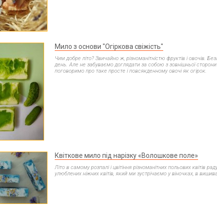
Мило з основи "Огіркова свіжість"
Чим добре літо? Звичайно ж, різноманітністю фруктів і овочів. Без
день. Але не забуваємо доглядати за собою з зовнішньої сторони
поговоримо про таке просте і повсякденному овочі як огірок.
Квіткове мило під нарізку «Волошкове поле»
Літо в самому розпалі і цвітіння різноманітних польових квітів рад
улюблених ніжних квітів, який ми зустрічаємо у віночках, в вишив