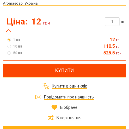
Aromasoap, Україна
Ціна:
12
шт
грн
12
1 шт
грн
110.5
10 шт
грн
525.5
50 шт
грн
КУПИТИ
Купити в один клік
Повідомити про наявність
В обране
В порівняння