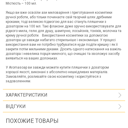
Місткість – 100 мл.
Якщо ви вже освоїли ази миловаріння і приготування косметики
ручної роботи, або тільки починаєте свій творчий шлях дрібними
кроками, тоді великою підмогою для вас стануть пляшечки з
дозатором на 100 мл. Такі флакони дуже зручно використовувати для
рідкого мила, гелю для душу, шампуню, лосьйонів, тоніків, молочка та
крему ручної роботи. Використання косметики за допомогою
дозатора це завжди набагато стерильніше і економніше. У процесі
використання вам не потрібно турбуватися куди подіти кришку і як її
закрити потім мильними руками. Досить одного натискання на важіль
дозатора і невелика порція миючого, що очищає та зволожує засобу
виявиться на ваших долоньках.
У Aromasoap ви завжди можете купити пляшечки з дозатором
хорошої якості, виконані з абсолютно нешкідливих матеріалів.
Замовляйте, розливайте свою косметику і користуйтеся з
задоволенням.
ХАРАКТЕРИСТИКИ
ВІДГУКИ
ПОХОЖИЕ ТОВАРЫ