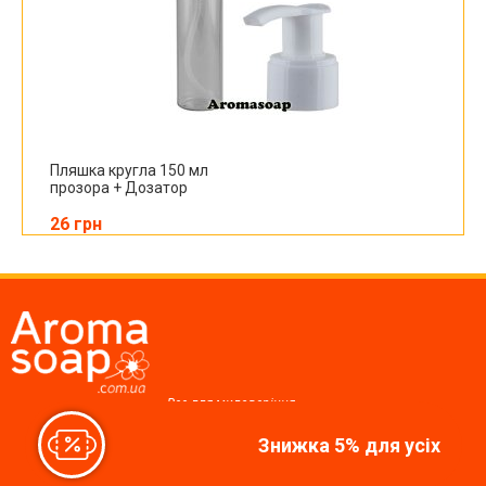
Пляшка кругла 150 мл
прозора + Дозатор
26 грн
Все для миловаріння,
косметики, свічок
Знижка 5% для усіх
Ми у соцмережах: