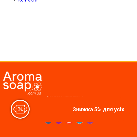
Контакти
Все для миловаріння,
косметики, свічок
Знижка 5% для усіх
Ми у соцмережах: