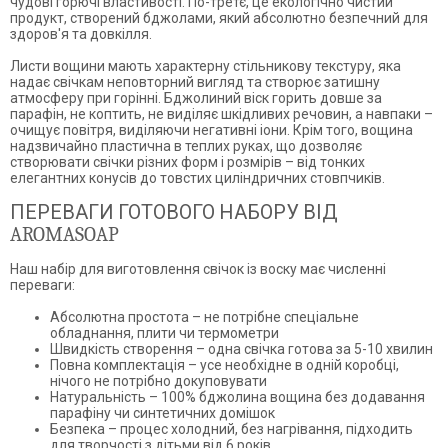
чудові горючі властивості. По-третє, це екологічно чистий
продукт, створений бджолами, який абсолютно безпечний для
здоров'я та довкілля.
Листи вощини мають характерну стільникову текстуру, яка
надає свічкам неповторний вигляд та створює затишну
атмосферу при горінні. Бджолиний віск горить довше за
парафін, не коптить, не виділяє шкідливих речовин, а навпаки –
очищує повітря, виділяючи негативні іони. Крім того, вощина
надзвичайно пластична в теплих руках, що дозволяє
створювати свічки різних форм і розмірів – від тонких
елегантних конусів до товстих циліндричних стовпчиків.
ПЕРЕВАГИ ГОТОВОГО НАБОРУ ВІД
AROMASOAP
Наш набір для виготовлення свічок із воску має численні
переваги:
Абсолютна простота – не потрібне спеціальне
обладнання, плити чи термометри
Швидкість створення – одна свічка готова за 5-10 хвилин
Повна комплектація – усе необхідне в одній коробці,
нічого не потрібно докуповувати
Натуральність – 100% бджолина вощина без додавання
парафіну чи синтетичних домішок
Безпека – процес холодний, без нагрівання, підходить
для творчості з дітьми від 6 років