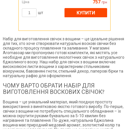
757
Ціна
грн
КУПИТИ
шт
Набір для виготовлення свічок з вощини – це ідеальне рішення
для тих, хто хоче створювати натуральні воскові свічки без
складного процесу плавлення та заливання. У магазині
Aromasoap ми пропонуємо готові комплекти, які містять усе
необхідне для виготовлення екологічних свічок з натурального
бджолиного воску. Наш набір для свічок з вощини включає
високоякісні листи вощини з характерним стільниковим
візерунком, бавовняні гноти, стильний декор, паперові бірки та
натуральну рафію для оформлення.
ЧОМУ ВАРТО ОБРАТИ НАБІР ДЛЯ
ВИГОТОВЛЕННЯ ВОСКОВИХ СВІЧОК?
Вощина – це унікальний матеріал, який поєднує простоту
використання з винятковою якістю готового виробу. По-перше,
свічки з вощини не потребують спеціального обладнання – їх
можна скрутити руками буквально за 5-10 хвилин без
нагрівання та плавлення. По-дуже, натуральна бджолина
вощина має природний медовий аромат, золотистий колір та