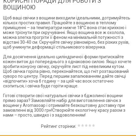
КОРИСНІ ПОРАДИ ДЛЯ РОБОТИ З
ВОЩИНОЮ
Щоб ваші свічки з вощини виходили ідеальними, дотримуйтесь
кількох простих правил. Працюйте з вощиною в теплому
приміщенні – за температури нижче 18°C вона стає крихкою і
може тріснути при скручуванні. Якщо вощина все ж охолола,
можна злегка прогріти її феном на мінімальній потужності з
відстані 30-40 см. Скручуйте свічку рівномірно, без різких рухів,
щоб уникнути деформації стільникового візерунка.
Для досягнення ідеально циліндричної форми притискайте
кожен виток до попереднього з однаковою силою. Якщо хочете
зробити конусну свічку, скручуйте лист під невеликим кутом.
Щоб свічка горіла рівно, переконайтеся, що гніт розташований
суворо по центру. Перед першим запалюванням дайте свічці
«відпочити» хоча б годину – за цей час воск остаточно
схопиться, і свічка буде горіти краще.
Готові створити свої натуральні свічки з бджолиної вощини
прямо зараз? Замовляйте набір для виготовлення свічок з
вощини у Aromasoap і отримайте безкоштовну доставку при
замовленні від 3000 грн!Створюйте екологічну красу разом з
нами – просто, швидко і з задоволенням!
:
Рейтинг сторінки