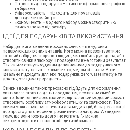
Готовність до подарунка – стильне оформлення з рафією
та бірками
Універсальність – підходить для початківців і
досвідчених майстрів
Економічність – з одного набору можна створити 3-5
свічок залежно від розміру
ІДЕЇ ДЛЯ ПОДАРУНКІВ ТА ВИКОРИСТАННЯ
Набір для виготовлення воскових свічок – це чудовий
подарунок для різних випадків. Його можна презентувати як
готовий набір для творчості людині, яка любить рукоділля, або
створити свічки власноруч і подарувати вже готовий результат.
Такі свічки стануть чудовим доповненням до подарункового
кошика з натуральною косметикою, медом або чаєм. Вони
ідеально підходять для еко-подарунків, zero waste lifestyle та
для тих, хто цінує природність.
Свічки з вощини також прекрасно підійдуть для оформлення
святкового столу на день народження, весілля чи сімейне
свято. Їхній теплий золотистий колір та легкий медовий аромат
створюють особливу атмосферу затишку та святковості. Такі
свічки можна використовувати для медитацій, йоги, релаксації
або просто для створення романтичного настрою. А завдяки
тому, що вони горять довго і не коптять, їх можна
використовувати в спальні або дитячій кімнаті.