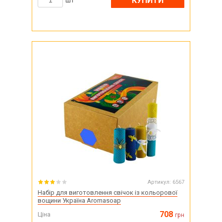
КУПИТИ
шт
Артикул:
6567
Набір для виготовлення свічок із кольорової
вощини Україна Aromasoap
708
Ціна
грн