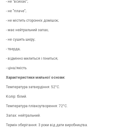
- не "всихає";
- не "плаче";
- не містить сторонніх домішок;
- має нейтральний запах;
- не сушить шкіру;
- тверда;
- відмінно милиться і піниться;
- ціна/якість.
Характеристики мильної основи:
Температура затвердіння: 52°С.
Колір: білий.
Температура плівкоутворення: 72°С.
Запах: нейтральний.
Термін зберігання: 3 роки від дати виробництва.