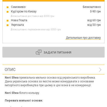
Самовивіз
Безкоштовно
Кур'єром по Києву
0-90 грн
Безкоштовна доставка від 3000 грн
Нова Пошта
від 60 грн
Укрпошта
від 50 грн
Безкоштовно перевізниками від 5000 грн
Детальніше про доставку
ЗАДАТИ ПИТАННЯ
ОПИС
Neri Shea
преміальна мильна основа від українського виробника.
Дана українська основа за якістю може конкурувати з основами
імпортного виробництва при цьому в ціні вона в не конкуренції.
Neri Shea
білого кольору.
Перевага мильної основи: