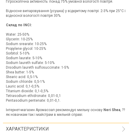
Гігроскопічна активність: понад 75% умовної вологості повітря.
Відносне випаровування (усушка) у відкритому повітрі: 2-3% при 25°С і
відносної вологості повітря 30%.
Склад по INCI:
Water: 25-50%
Glycerin: 10-25%
Sodium srearate: 10-25%
Propylene glycol: 10-25%
Sorbitol: 5-10%
Sodium laurate: 5-10%
Sodium laureth sulfate: 5-10%
Disodium laureth sulfosuccinate: 1-5%
Shea butter: 1-5%
Stearic acid: 0,5-1%
Sodium chloride: 0,5-1%
Lauric acid: 0,1-0,5%
Titanium dioxide: 0,1-0,5%
Tetrasodium ethidronate: 0,01-0,1
Pentasodium pentenate: 0,01-0,1.
Інтернет-магазин Аромасоап рекомендує мильну основу
Neri Shea
, ??
як новачкам так і майстрам в мильній справі.
ХАРАКТЕРИСТИКИ