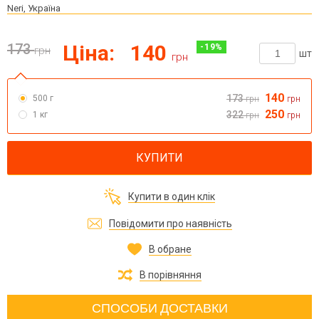
Neri, Україна
173
Ціна:
140
-
19
%
грн
шт
грн
140
173
500 г
грн
грн
250
322
1 кг
грн
грн
КУПИТИ
Купити в один клік
Повідомити про наявність
В обране
В порівняння
СПОСОБИ ДОСТАВКИ