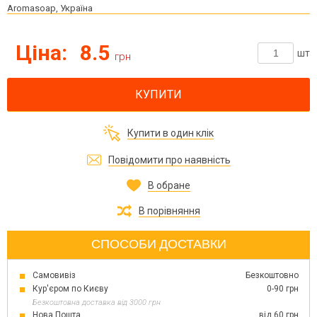
Aromasoap, Україна
Ціна:
8.5
шт
грн
КУПИТИ
Купити в один клік
Повідомити про наявність
В обране
В порівняння
СПОСОБИ ДОСТАВКИ
Самовивіз
Безкоштовно
Кур'єром по Києву
0-90 грн
Безкоштовна доставка від 3000 грн
Нова Пошта
від 60 грн