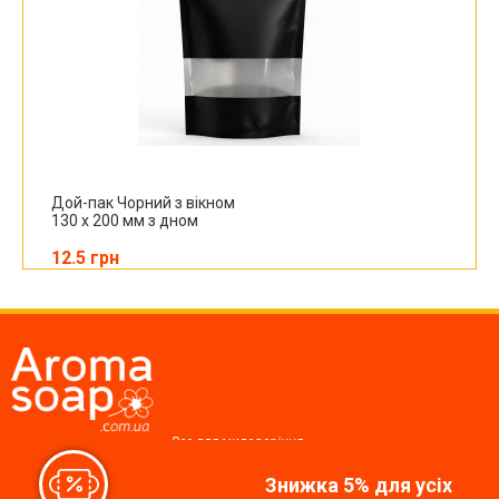
Дой-пак Чорний з вікном
130 х 200 мм з дном
12.5 грн
Все для миловаріння,
косметики, свічок
Знижка 5% для усіх
Ми у соцмережах: