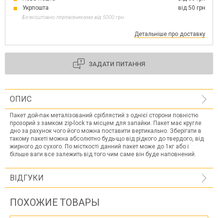
Укрпошта
від 50 грн
Безкоштовно перевізниками від 5000 грн
Детальніше про доставку
ЗАДАТИ ПИТАННЯ
ОПИС
Пакет дой-пак металізований сріблястий з однієї сторони повністю
прозорий з замком zip-lock та місцем для запайки. Пакет має кругле
дно за рахунок чого його можна поставити вертикально. Зберігати в
такому пакеті можна абсолютно будь-що від рідкого до твердого, від
жирного до сухого. По місткості данний пакет може до 1кг або і
більше ваги все залежить від того чим саме він буде наповнений.
ВІДГУКИ
ПОХОЖИЕ ТОВАРЫ