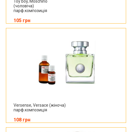
Toy boy, Moschino
(чоловіча)
парф.композиція
105 грн
Versense, Versace (жіноча)
парф.композиція
108 грн