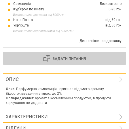
Самовивіз
Безкоштовно
Кур'єром по Києву
0-90 грн
Безкоштовна доставка від 3000 грн
Нова Пошта
від 60 грн
Укрпошта
від 50 грн
Безкоштовно перевізниками від 5000 грн
Детальніше про доставку
ЗАДАТИ ПИТАННЯ
ОПИС
Опис:
Парфумерна композиція - оригінал відомого аромату
Відсоток введення в мило: до 2%
Попередження:
аромат є косметичним продуктом, в продукти
харчування не додавати.
ХАРАКТЕРИСТИКИ
ВІДГУКИ