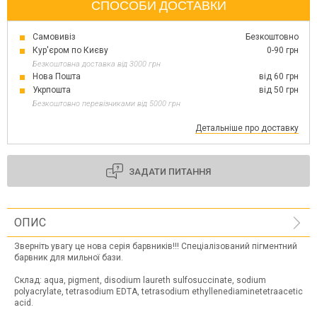
СПОСОБИ ДОСТАВКИ
Самовивіз
Безкоштовно
Кур'єром по Києву
0-90 грн
Безкоштовна доставка від 3000 грн
Нова Пошта
від 60 грн
Укрпошта
від 50 грн
Безкоштовно перевізниками від 5000 грн
Детальніше про доставку
ЗАДАТИ ПИТАННЯ
ОПИС
Зверніть увагу це нова серія барвників!!! Спеціалізований пігментний
барвник для мильної бази.
Склад: aqua, pigment, disodium laureth sulfosuccinate, sodium
polyacrylate, tetrasodium EDTA, tetrasodium ethyllenediaminetetraacetic
acid.