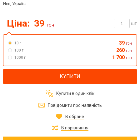
Neri, Україна
Ціна:
39
шт
грн
39
10 г
грн
260
100 г
грн
1 700
1000 г
грн
КУПИТИ
Купити в один клік
Повідомити про наявність
В обране
В порівняння