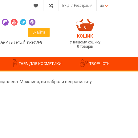
Вхід
/
Реєстрація
ua
0
Знайти
КОШИК
У вашому кошику
КА ПО ВСІЙ УКРАЇНІ
0 товарів
ТАРА ДЛЯ КОСМЕТИКИ
ТВОРЧІСТЬ
на видалена. Можливо, ви набрали неправильну
Парфумерні композиції
Косметичні ароматизатори
Ароматизатори харчові
Водорозчинні запашки