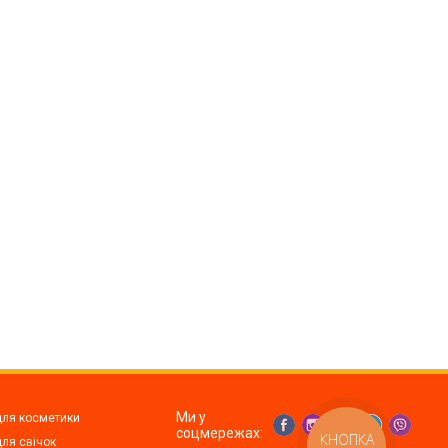
Все для виготовлення парфумів
Все для аромасаше та аромадифузорів
їна
Тара косметична опт
Мильна основа оптом
Масло для мила оптом
Основи для скрабу
Трави для мила
Глина косметична
8 березня
День Св. Валентина!
Новий рік, Різдво
Ми у
для косметики
1 жовтня День захисників та захисниць
України
соцмережах:
ля свічок
КНОПКА