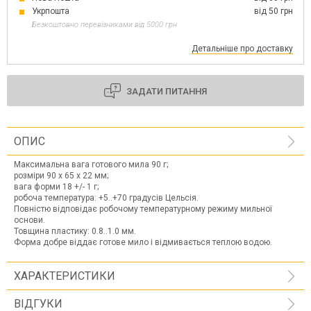
Укрпошта
від 50 грн
Безкоштовно перевізниками від 5000 грн
Детальніше про доставку
ЗАДАТИ ПИТАННЯ
ОПИС
Максимальна вага готового мила 90 г;
розміри 90 х 65 х 22 мм;
вага форми 18 +/- 1 г;
робоча температура: +5..+70 градусів Цельсія.
Повністю відповідає робочому температурному режиму мильної
основи.
Товщина пластику: 0.8..1.0 мм.
Форма добре віддає готове мило і відмивається теплою водою.
ХАРАКТЕРИСТИКИ
ВІДГУКИ