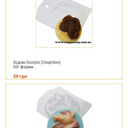
Зодіак Scorpio (Скорпіон)
50г форма...
39 грн