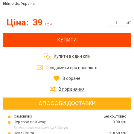
Elitmolds, Україна
Ціна:
39
шт
грн
КУПИТИ
Купити в один клік
Повідомити про наявність
В обране
В порівняння
СПОСОБИ ДОСТАВКИ
Самовивіз
Безкоштовно
Кур'єром по Києву
0-90 грн
Безкоштовна доставка від 3000 грн
Нова Пошта
від 60 грн