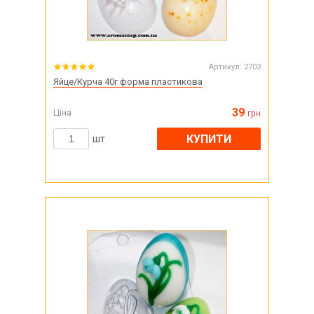
Артикул:
2703
Яйце/Курча 40г форма пластикова
39
Ціна
грн
КУПИТИ
шт