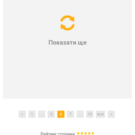
Показати ще
«
1
...
5
6
7
...
10
все
»
:
Рейтинг сторінки