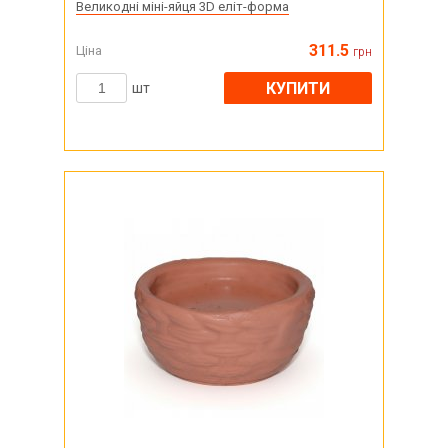
Великодні міні-яйця 3D еліт-форма
311.5
Ціна
грн
КУПИТИ
шт