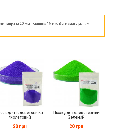
Великдень
ЧОРНА П'ЯТНИЦЯ!!!
Хелловін (Halloween)
 мм, ширина 20 мм, товщина 15 мм. Всі мушлі з різним
ісок для гелевої свічки
Пісок для гелевої свічки
Фіолетовий
Зелений
20 грн
20 грн