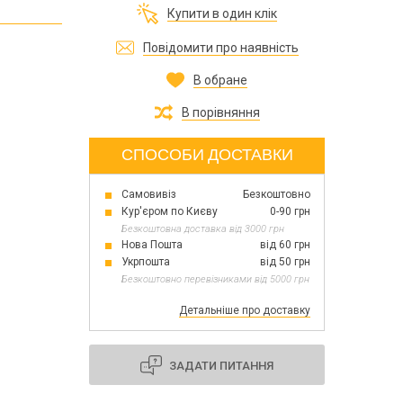
Все для виготовлення парфумів
Купити в один клік
Все для аромасаше та аромадифузорів
їна
Повідомити про наявність
В обране
Тара косметична опт
Мильна основа оптом
В порівняння
Масло для мила оптом
СПОСОБИ ДОСТАВКИ
Самовивіз
Безкоштовно
Основи для скрабу
Кур'єром по Києву
0-90 грн
Трави для мила
Безкоштовна доставка від 3000 грн
Глина косметична
Нова Пошта
від 60 грн
Укрпошта
від 50 грн
Безкоштовно перевізниками від 5000 грн
Детальніше про доставку
8 березня
День Св. Валентина!
Новий рік, Різдво
ЗАДАТИ ПИТАННЯ
1 жовтня День захисників та захисниць
України