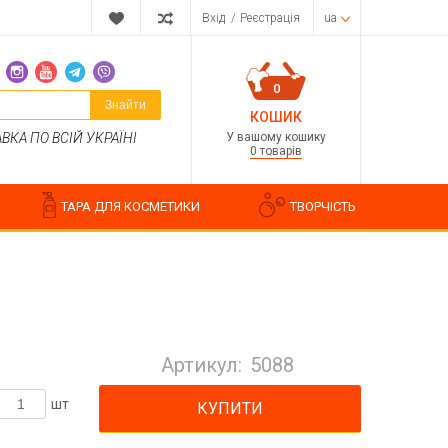
Вхід
/
Реєстрація
ua
0
Знайти
КОШИК
У вашому кошику
КА ПО ВСІЙ УКРАЇНІ
0 товарів
ТАРА ДЛЯ КОСМЕТИКИ
ТВОРЧІСТЬ
Парфумерні композиції
Косметичні ароматизатори
Артикул:
5088
Ароматизатори харчові
Водорозчинні запашки
шт
КУПИТИ