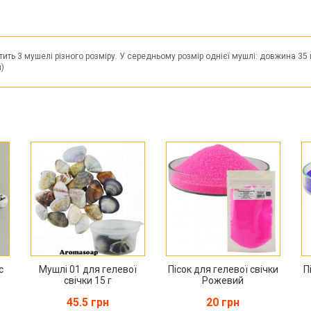
ить 3 мушелі різного розміру. У середньому розмір однієї мушлі: довжина 35
)
с
Мушлі 01 для гелевої
Пісок для гелевої свічки
П
свічки 15 г
Рожевий
45.5 грн
20 грн