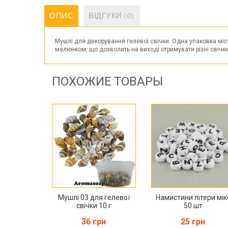
ОПИС
ВІДГУКИ (0)
Мушлі для декорування гелевої свічки. Одна упаковка міст
малюнком, що дозволить на виході отримувати різні свічки
ПОХОЖИЕ ТОВАРЫ
Мушлі 03 для гелевої
Намистини літери мік
свічки 10 г
50 шт
36 грн
25 грн