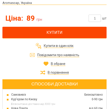
Aromasoap, Україна
Ціна:
89
шт
грн
КУПИТИ
Купити в один клік
Повідомити про наявність
В обране
В порівняння
СПОСОБИ ДОСТАВКИ
Самовивіз
Безкоштовно
Кур'єром по Києву
0-90 грн
Безкоштовна доставка від 3000 грн
Нова Пошта
від 60 грн