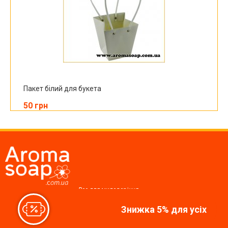
Пакет білий для букета
50 грн
Все для миловаріння,
косметики, свічок
Знижка 5% для усіх
Ми у соцмережах: