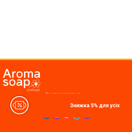
Все для миловаріння,
косметики, свічок
Знижка 5% для усіх
Ми у соцмережах: