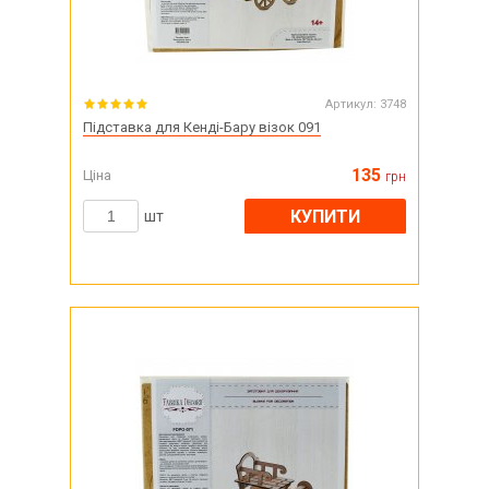
Артикул:
3748
Підставка для Кенді-Бару візок 091
135
Ціна
грн
КУПИТИ
шт