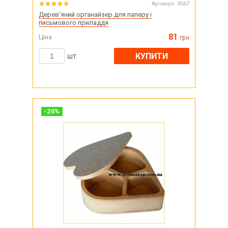
Артикул:
3567
Дерев'яний органайзер для паперу і
письмового приладдя
81
Ціна
грн
КУПИТИ
шт
-
20
%