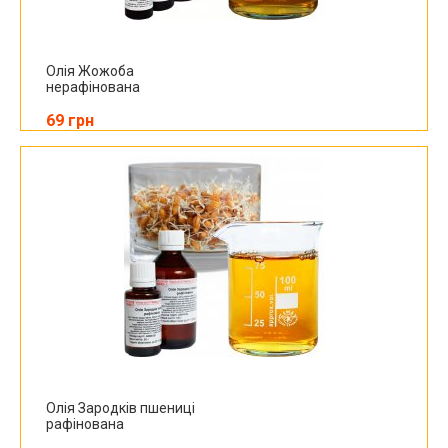
Олія Жожоба
нерафінована
69 грн
Олія Зародків пшениці
рафінована