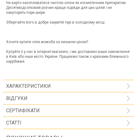
Не варто захоплюватися чистою олією як косметичним препаратом.
Десятивідсотковий розчин краще підійде для цих цілей і не
закупорить пори шкіри.
Зберігайте його в добре закритій тарі в холодному місці.
Хочете купити олію жожоба за низькою ціною?
Купуйте її у нас в інтернет-магазині, і ми доставимо ваше замовлення
в Київ або інше місто України. Працюємо також з країнами ближнього
зарубіжжя.
ХАРАКТЕРИСТИКИ
ВІДГУКИ
СЕРТИФІКАТИ
СТАТТІ