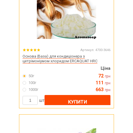
Артикул:
4700-3646
Основа (База) для кондиціонера з
цетрімоніумом хлоридом ERCAQUAT HRC
Ціна
72
50г
грн
111
100г
грн
663
1000г
грн
шт
КУПИТИ