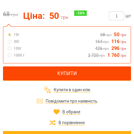
68
Ціна:
50
-
26
%
грн
шт
грн
50
68
10г
грн
грн
116
164
30г
грн
грн
296
426
100г
грн
грн
1 760
2 720
1000 г
грн
грн
КУПИТИ
Купити в один клік
Повідомити про наявність
В обране
В порівняння