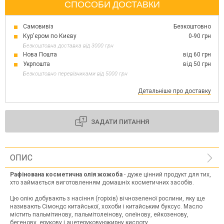
СПОСОБИ ДОСТАВКИ
Самовивіз
Безкоштовно
Кур'єром по Києву
0-90 грн
Безкоштовна доставка від 3000 грн
Нова Пошта
від 60 грн
Укрпошта
від 50 грн
Безкоштовно перевізниками від 5000 грн
Детальніше про доставку
ЗАДАТИ ПИТАННЯ
ОПИС
Рафінована косметична олія жожоба
- дуже цінний продукт для тих,
хто займається виготовленням домашніх косметичних засобів.
Цю олію добувають з насіння (горіхів) вічнозеленої рослини, яку ще
називають Сімондс китайської, хохоби і китайським буксус. Масло
містить пальмітинову, пальмітолеінову, олеїнову, ейкозенову,
бегенову, ерукову і ацетеруковуюжирну кислоту.