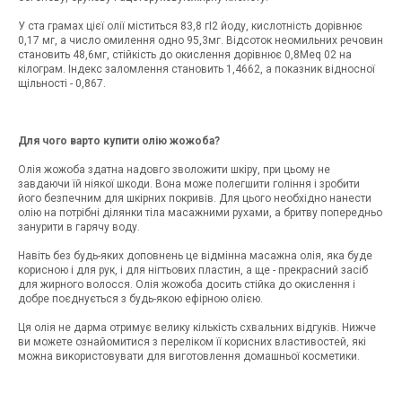
У ста грамах цієї олії міститься 83,8 гІ2 йоду, кислотність дорівнює
0,17 мг, а число омилення одно 95,3мг. Відсоток неомильних речовин
становить 48,6мг, стійкість до окислення дорівнює 0,8Meq 02 на
кілограм. Індекс заломлення становить 1,4662, а показник відносної
щільності - 0,867.
Для чого варто купити олію жожоба?
Олія жожоба здатна надовго зволожити шкіру, при цьому не
завдаючи їй ніякої шкоди. Вона може полегшити гоління і зробити
його безпечним для шкірних покривів. Для цього необхідно нанести
олію на потрібні ділянки тіла масажними рухами, а бритву попередньо
занурити в гарячу воду.
Навіть без будь-яких доповнень це відмінна масажна олія, яка буде
корисною і для рук, і для нігтьових пластин, а ще - прекрасний засіб
для жирного волосся. Олія жожоба досить стійка до окислення і
добре поєднується з будь-якою ефірною олією.
Ця олія не дарма отримує велику кількість схвальних відгуків. Нижче
ви можете ознайомитися з переліком її корисних властивостей, які
можна використовувати для виготовлення домашньої косметики.