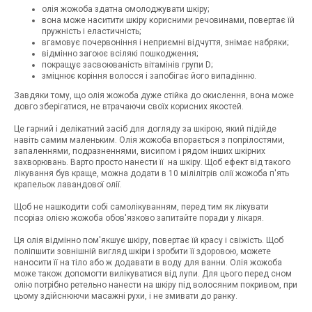
олія жожоба здатна омолоджувати шкіру;
вона може наситити шкіру корисними речовинами, повертає їй
пружність і еластичність;
вгамовує почервоніння і неприємні відчуття, знімає набряки;
відмінно загоює всілякі пошкодження;
покращує засвоюваність вітамінів групи D;
зміцнює коріння волосся і запобігає його випадінню.
Завдяки тому, що олія жожоба дуже стійка до окислення, вона може
довго зберігатися, не втрачаючи своїх корисних якостей.
Це гарний і делікатний засіб для догляду за шкірою, який підійде
навіть самим маленьким. Олія жожоба впорається з попрілостями,
запаленнями, подразненнями, висипом і рядом інших шкірних
захворювань. Варто просто нанести її на шкіру. Щоб ефект від такого
лікування був краще, можна додати в 10 мілілітрів олії жожоба п'ять
крапельок лавандової олії.
Щоб не нашкодити собі самолікуванням, перед тим як лікувати
псоріаз олією жожоба обов'язково запитайте поради у лікаря.
Ця олія відмінно пом'якшує шкіру, повертає їй красу і свіжість. Щоб
поліпшити зовнішній вигляд шкіри і зробити її здоровою, можете
наносити її на тіло або ж додавати в воду для ванни. Олія жожоба
може також допомогти вилікуватися від лупи. Для цього перед сном
олію потрібно ретельно нанести на шкіру під волосяним покривом, при
цьому здійснюючи масажні рухи, і не змивати до ранку.