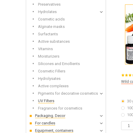
Wooden
Preservatives
Hydrolates
Cosmetic acids
Alginate masks
Surfactants
Bottles and Jars Wholesale
Dried f
Active substances
Soap base wholesale
Glitters
Liquid base oils and batters wholesale
Toys fo
Vitamins
Moisturizers
Silicones and Emollients
Cosmetic Fillers
Hydrolysates
Wild ca
Active complexes
Alkalis
Cold-p
Pigments for decorative cosmetics
UV Filters
30 
100
Fragrances for cosmetics
100
Packaging. Decor
For candles
Equipment, containers