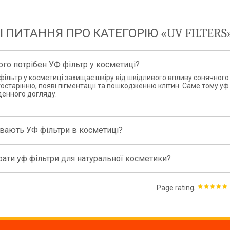
І ПИТАННЯ ПРО КАТЕГОРІЮ «UV FILTERS
ого потрібен УФ фільтр у косметиці?
фільтр у косметиці захищає шкіру від шкідливого впливу сонячного
остарінню, появі пігментації та пошкодженню клітин. Саме тому у
енного догляду.
увають УФ фільтри в косметиці?
рати уф фільтри для натуральної косметики?
:
Page rating