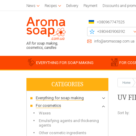
News
Recipes
Delivery
Payment
Discounts and prom
+380967747525
+380443906392
+380504785777
info@aromasoap.com.ua
All for soap making,
cosmetics, candles
+380937914582
Call me back
EVERYTHING FOR SOAP MAKING
FOR COS
CATEGORIES
Home
Base oils
Paraffin
Craft blanks
Silicon
Woode
Sticker
UV FI
Everything for soap making
Candle wax
Napkins for decoupage
Liquid oils
Cotton
Blanks 
Silico
Glue and varnish for decoupage
Solid butters
For bulk candles
Holder
Miscell
Simple
For cosmetics
Brushes
Water soluble oils
Bee
Stencil
Silico
Sort by:
Waxes
Essential oils
Waxing
Chipboards
Food g
Emulsifying agents and thickening
Plastic
agents
For be
Soap s
Other cosmetic ingredients
For soy