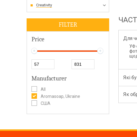
Creativity
ЧАСТ
FILTER
Для ч
Price
УФ 
фот
щод
Які б
Manufacturer
All
Як об
Aromasoap, Ukraine
США