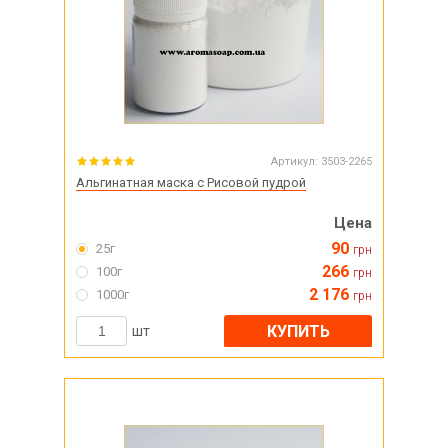
Артикул:
3503-2265
Альгинатная маска с Рисовой пудрой
Цена
90
25г
грн
266
100г
грн
2 176
1000г
грн
КУПИТЬ
шт