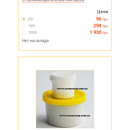
Цена
96
25г
грн
294
100г
грн
1 930
1000г
грн
Нет на складе