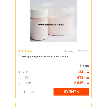
Артикул:
3205-1958
Тонизирующая альгинатная маска
Цена
134
25г
грн
413
100г
грн
2 635
1000г
грн
КУПИТЬ
шт