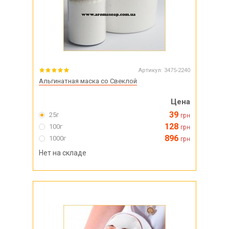
Артикул:
3475-2240
Альгинатная маска со Свеклой
Цена
39
25г
грн
128
100г
грн
896
1000г
грн
Нет на складе