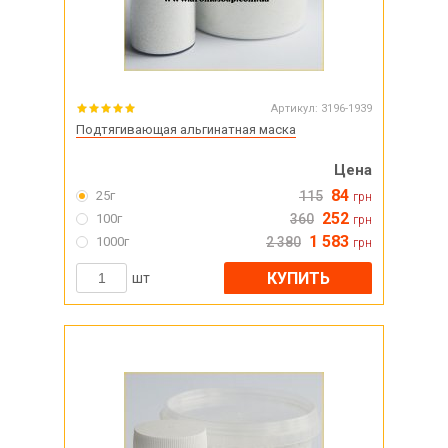
Артикул:
3196-1939
Подтягивающая альгинатная маска
Цена
84
25г
115
грн
252
100г
360
грн
1 583
1000г
2 380
грн
КУПИТЬ
шт