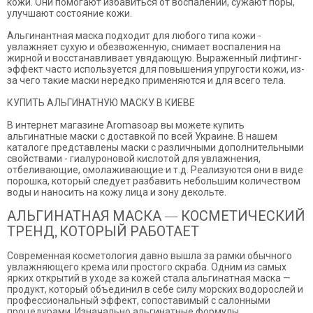
кожи. Они помогают избавиться от воспалений, сужают поры,
улучшают состояние кожи.
Альгинантная маска подходит для любого типа кожи -
увлажняет сухую и обезвоженную, снимает воспаления на
жирной и восстанавливает увядающую. Выраженный лифтинг-
эффект часто используется для повышения упругости кожи, из-
за чего такие маски нередко применяются и для всего тела.
КУПИТЬ АЛЬГИНАТНУЮ МАСКУ В КИЕВЕ
В интернет магазине Aromasoap вы можете купить
альгинатные маски с доставкой по всей Украине. В нашем
каталоге представлены маски с различными дополнительными
свойствами - гиалуроновой кислотой для увлажнения,
отбеливающие, омолаживающие и т.д. Реализуются они в виде
порошка, который следует разбавить небольшим количеством
воды и наносить на кожу лица и зону декольте.
АЛЬГИНАТНАЯ МАСКА — КОСМЕТИЧЕСКИЙ
ТРЕНД, КОТОРЫЙ РАБОТАЕТ
Современная косметология давно вышла за рамки обычного
увлажняющего крема или простого скраба. Одним из самых
ярких открытий в уходе за кожей стала альгинатная маска —
продукт, который объединил в себе силу морских водорослей и
профессиональный эффект, сопоставимый с салонными
процедурами. Изначально альгинатные формулы