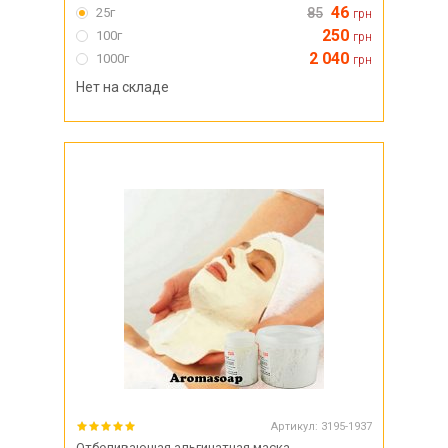
46
25г
85
грн
250
100г
грн
2 040
1000г
грн
Нет на складе
Артикул:
3195-1937
Отбеливающая альгинатная маска