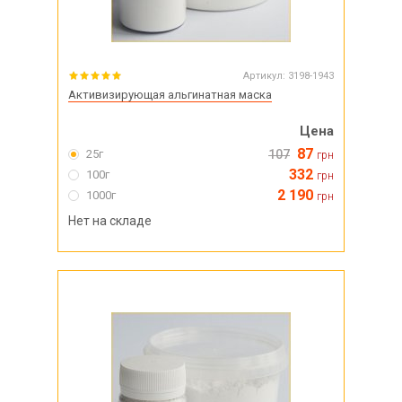
Артикул:
3198-1943
Активизирующая альгинатная маска
Цена
87
25г
107
грн
332
100г
грн
2 190
1000г
грн
Нет на складе