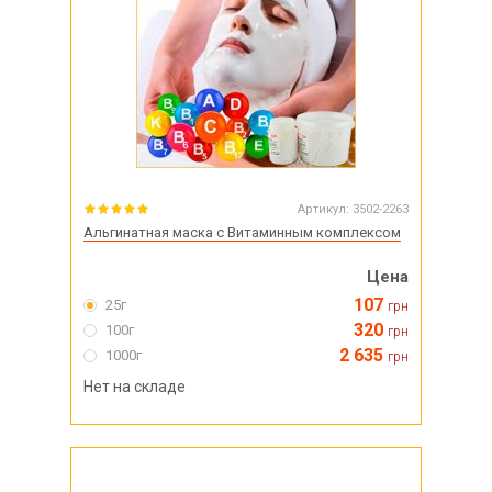
Артикул:
3502-2263
Альгинатная маска с Витаминным комплексом
Цена
107
25г
грн
320
100г
грн
2 635
1000г
грн
Нет на складе