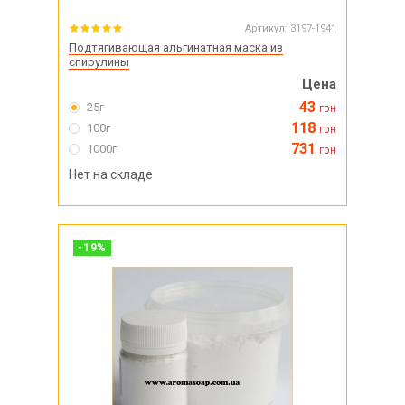
Артикул:
3197-1941
Подтягивающая альгинатная маска из
спирулины
Цена
43
25г
грн
118
100г
грн
731
1000г
грн
Нет на складе
-
19
%