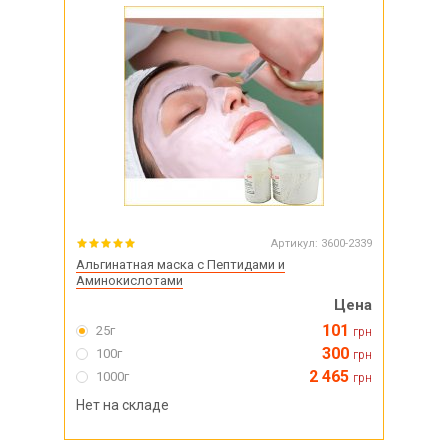
Артикул:
3600-2339
Альгинатная маска с Пептидами и
Аминокислотами
Цена
101
25г
грн
300
100г
грн
2 465
1000г
грн
Нет на складе