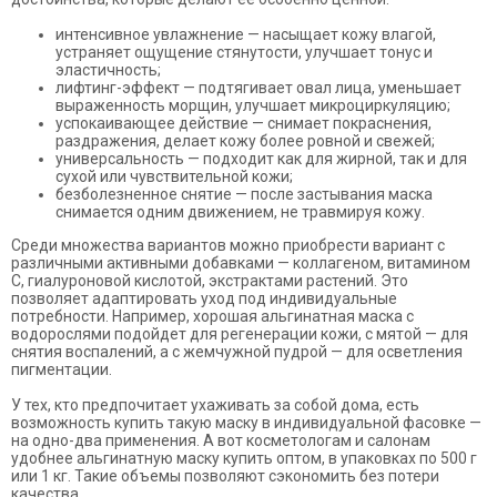
интенсивное увлажнение — насыщает кожу влагой,
устраняет ощущение стянутости, улучшает тонус и
эластичность;
лифтинг-эффект — подтягивает овал лица, уменьшает
выраженность морщин, улучшает микроциркуляцию;
успокаивающее действие — снимает покраснения,
раздражения, делает кожу более ровной и свежей;
универсальность — подходит как для жирной, так и для
сухой или чувствительной кожи;
безболезненное снятие — после застывания маска
снимается одним движением, не травмируя кожу.
Среди множества вариантов можно приобрести вариант с
различными активными добавками — коллагеном, витамином
С, гиалуроновой кислотой, экстрактами растений. Это
позволяет адаптировать уход под индивидуальные
потребности. Например, хорошая альгинатная маска с
водорослями подойдет для регенерации кожи, с мятой — для
снятия воспалений, а с жемчужной пудрой — для осветления
пигментации.
У тех, кто предпочитает ухаживать за собой дома, есть
возможность купить такую маску в индивидуальной фасовке —
на одно-два применения. А вот косметологам и салонам
удобнее альгинатную маску купить оптом, в упаковках по 500 г
или 1 кг. Такие объемы позволяют сэкономить без потери
качества.