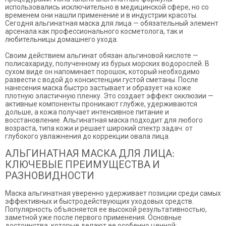
использовались исключительно в медицинской сфере, но со
временем они нашли применение и в индустрии красоты.
Сегодня альгинатная маска для лица — обязательный элемент
арсенала как профессионального косметолога, так и
любительницы домашнего ухода.
Своим действием альгинат обязан альгиновой кислоте —
полисахариду, полученному из бурых морских водорослей. В
сухом виде он напоминает порошок, который необходимо
развести с водой до консистенции густой сметаны. После
нанесения маска быстро застывает и образует на коже
плотную эластичную пленку. Это создает эффект окклюзии —
активные компоненты проникают глубже, удерживаются
дольше, а кожа получает интенсивное питание и
восстановление. Альгинатная маска подходит для любого
возраста, типа кожи и решает широкий спектр задач: от
глубокого увлажнения до коррекции овала лица.
АЛЬГИНАТНАЯ МАСКА ДЛЯ ЛИЦА:
КЛЮЧЕВЫЕ ПРЕИМУЩЕСТВА И
РАЗНОВИДНОСТИ
Маска альгинатная уверенно удерживает позиции среди самых
эффективных и быстродействующих уходовых средств.
Популярность объясняется ее высокой результативностью,
заметной уже после первого применения. Основные
достоинства, которые делают ее особенно ценной: