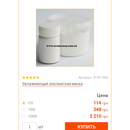
Артикул:
3199-1945
Увлажняющая альгинатная маска
Цена
114
25г
грн
348
100г
грн
2 210
1000г
грн
КУПИТЬ
шт