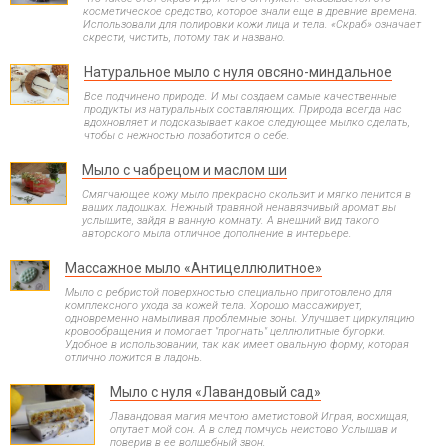
косметическое средство, которое знали еще в древние времена.
Использовали для полировки кожи лица и тела. «Скраб» означает
скрести, чистить, потому так и названо.
Натуральное мыло с нуля овсяно-миндальное
Все подчинено природе. И мы создаем самые качественные
продукты из натуральных составляющих. Природа всегда нас
вдохновляет и подсказывает какое следующее мылко сделать,
чтобы с нежностью позаботится о себе.
Мыло с чабрецом и маслом ши
Смягчающее кожу мыло прекрасно скользит и мягко пенится в
ваших ладошках. Нежный травяной ненавязчивый аромат вы
услышите, зайдя в ванную комнату. А внешний вид такого
авторского мыла отличное дополнение в интерьере.
Массажное мыло «Антицеллюлитное»
Мыло с ребристой поверхностью специально приготовлено для
комплексного ухода за кожей тела. Хорошо массажирует,
одновременно намыливая проблемные зоны. Улучшает циркуляцию
кровообращения и помогает "прогнать" целлюлитные бугорки.
Удобное в использовании, так как имеет овальную форму, которая
отлично ложится в ладонь.
Мыло с нуля «Лавандовый сад»
Лавандовая магия мечтою аметистовой Играя, восхищая,
опутает мой сон. А в след помчусь неистово Услышав и
поверив в ее волшебный звон.