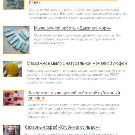
поле»
Лето в самом разгаре и цветение разнообразных полевых
цветов радует глаз. Василек - один из любимых нежных цветов,
который мы встречаем в веночках, в вышиванках, росписи.
Мыло ручной работы «Дыхание моря»
Море живет жизнью волнения, движения и красоты. Это
чудеснейшее творение природы, на которое хочется
любоваться всегда.
Массажное мыло с натуральной мочалкой люфой
Наверняка вы видели такие дивные мочалки, сделаны будто из
волокон. Это мочалка экологическая под названием ЛЮФА.
Получают ее из зрелого срезанного и высушенного плода
семейства тыквенных.
Авторское мыло ручной работы «Клубничный
десерт»
Аромат лета витает везде, а лето пахнет цветами, ягодами,
вареньем, выпечкой и теплом. Разнообразие ягод сейчас
хорошее и каждый выбирает свою любимую, запасаясь
витаминами.
Сахарный скраб «Клубника со льдом»
Что такое этот скраб и для чего он нужен? Оказывается это