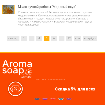
Мыло ручной работы "Медовый вкус"
Хочется тепла и солнца? Вы его получите из каждого кусочка
медового мыла. После использования кожа увлажненная и
бархатистая, что дарит прекрасное настроение. Сделано с
любовью к каждому кусочку. В каждой порции вложен заряд
позитива и добра.
« назад
1
...
4
5
6
...
32
все
вперёд »
Все для мыловарения,
косметики, свечей
Скидка 5% для всех
Мы в соцсетях: