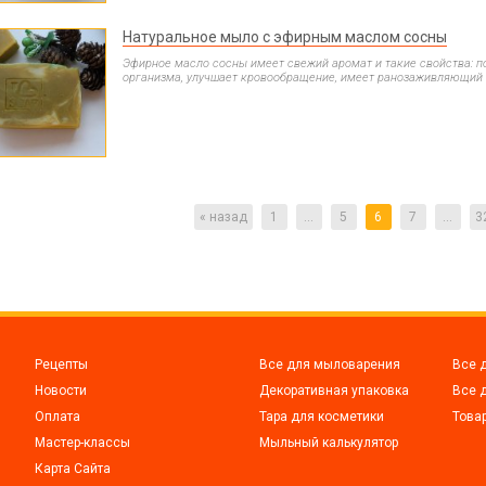
Натуральное мыло с эфирным маслом сосны
Эфирное масло сосны имеет свежий аромат и такие свойства: 
организма, улучшает кровообращение, имеет ранозаживляющий
« назад
1
...
5
6
7
...
3
Рецепты
Все для мыловарения
Все 
Новости
Декоративная упаковка
Все 
Оплата
Тара для косметики
Това
Мастер-классы
Мыльный калькулятор
Карта Сайта