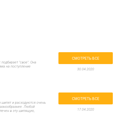
Все для изготовления духов
Все для аромасаше и аромадифузоров
Украина
Тара для косметики оптом
Мыльная основа оптом
Базовые масла жидкие и баттеры оптом
СМОТРЕТЬ ВСЕ
 подбирает "свое". Она
зма на поступление
30.04.2020
Основы для скраба
Травы для мыла
Глина косметическая
СМОТРЕТЬ ВСЕ
и шипят и расходуются очень
 разнообразнее. Любой
17.04.2020
влечен в эту шипящую,
8 марта
День Св. Валентина!
Новый год
1 октября День защитников и защитниц
Украины