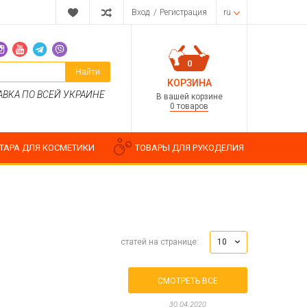
Вход
/
Регистрация
ru
0
Найти
КОРЗИНА
АВКА ПО ВСЕЙ УКРАИНЕ
В вашей корзине
0 товаров
ТАРА ДЛЯ КОСМЕТИКИ
ТОВАРЫ ДЛЯ РУКОДЕЛИЯ
Парфюмерные композиции
10
статей на странице:
Косметические отдушки
Пищевые ароматизаторы
Водорастворимые отдушки
СМОТРЕТЬ ВСЕ
ия
30.04.2020