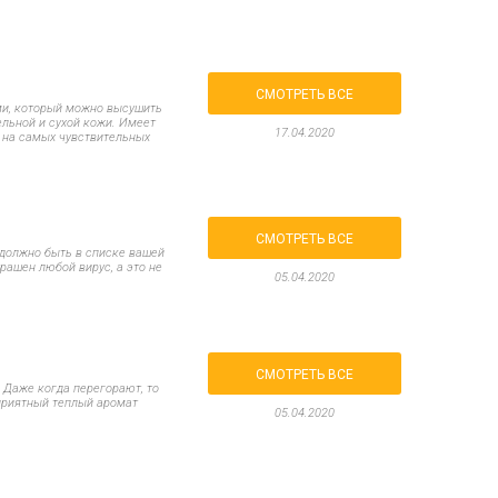
Пасха
ЧЕРНАЯ ПЯТНИЦА!!!
Хеллоуин (Halloween)
СМОТРЕТЬ ВСЕ
ми, который можно высушить
ельной и сухой кожи. Имеет
17.04.2020
 на самых чувствительных
СМОТРЕТЬ ВСЕ
 должно быть в списке вашей
рашен любой вирус, а это не
05.04.2020
СМОТРЕТЬ ВСЕ
. Даже когда перегорают, то
приятный теплый аромат
05.04.2020