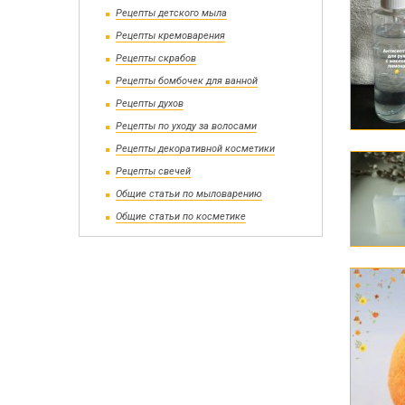
Набор 
Дерев
Рецепты детского мыла
Рецепты кремоварения
Рецепты скрабов
Рецепты бомбочек для ванной
Рецепты духов
Рецепты по уходу за волосами
Рецепты декоративной косметики
Рецепты свечей
Сухоцветы
Общие статьи по мыловарению
Инвен
Глиттеры
Допол
Общие статьи по косметике
Игрушки для заливки в мыло
Щелоч
Мыло 