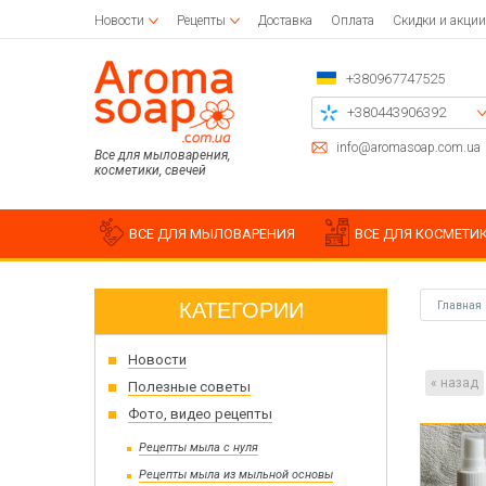
Новости
Рецепты
Доставка
Оплата
Скидки и акции
+380967747525
+380443906392
+380504785777
info@aromasoap.com.ua
Все для мыловарения,
косметики, свечей
+380937914582
Перезвоните мне
ВСЕ ДЛЯ МЫЛОВАРЕНИЯ
ВСЕ ДЛЯ КОСМЕТИ
КАТЕГОРИИ
Главная
Базовое масло
Парафины
Заготовки для декупажа
Силик
Дерев
Наклей
Новости
Воск для свечи
Салфетки для декупажа
Жидкие масла
Хлопк
Загото
Силик
Клей для декупажа
Баттер
Для насыпных свечей
« назад
Держат
Аксесс
Формы
Полезные советы
Кисточки для рисования
Водорастворимые масла
Пчелиный воск
Трафар
Силик
Фото, видео рецепты
Эфирные масла
Вощина
Чипборд
Молд
Рецепты мыла с нуля
Пласт
Набор 
Штамп
Рецепты мыла из мыльной основы