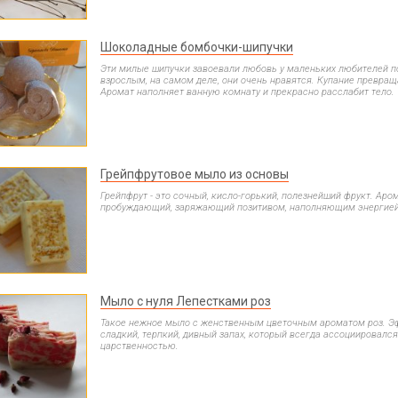
Шоколадные бомбочки-шипучки
Эти милые шипучки завоевали любовь у маленьких любителей по
взрослым, на самом деле, они очень нравятся. Купание превращ
Аромат наполняет ванную комнату и прекрасно расслабит тело.
Грейпфрутовое мыло из основы
Грейпфрут - это сочный, кисло-горький, полезнейший фрукт. Аро
пробуждающий, заряжающий позитивом, наполняющим энергией
Мыло с нуля Лепестками роз
Такое нежное мыло с женственным цветочным ароматом роз. Э
сладкий, терпкий, дивный запах, который всегда ассоциировалс
царственностью.