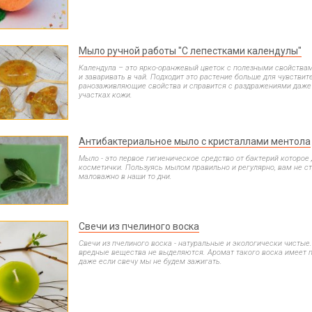
Мыло ручной работы "С лепестками календулы"
Календула – это ярко-оранжевый цветок с полезными свойства
и заваривать в чай. Подходит это растение больше для чувствит
ранозаживляющие свойства и справится с раздражениями даже
участках кожи.
Антибактериальное мыло с кристаллами ментола
Мыло - это первое гигиеническое средство от бактерий которое
косметички. Пользуясь мылом правильно и регулярно, вам не ст
маловажно в наши то дни.
Свечи из пчелиного воска
Свечи из пчелиного воска - натуральные и экологически чистые
вредные вещества не выделяются. Аромат такого воска имеет 
даже если свечу мы не будем зажигать.