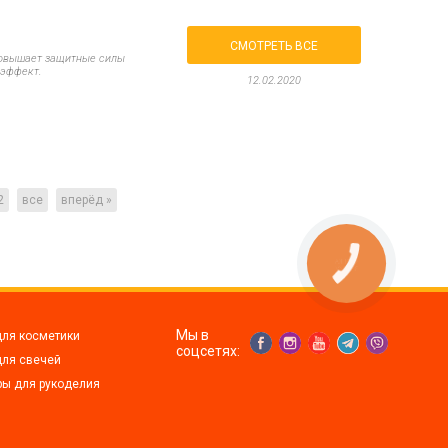
СМОТРЕТЬ ВСЕ
повышает защитные силы
 эффект.
12.02.2020
2
все
вперёд »
КНОПКА
ЗВ'ЯЗКУ
Мы в
для косметики
соцсетях:
для свечей
ры для рукоделия