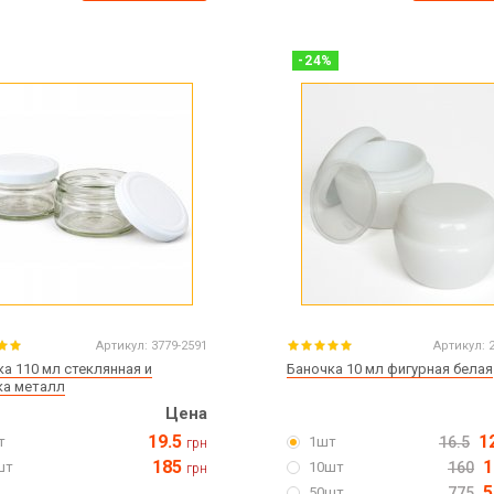
-
24
%
Артикул:
3779-2591
Артикул:
а 110 мл стеклянная и
Баночка 10 мл фигурная белая
а металл
Цена
19.5
1
т
1шт
16.5
грн
185
1
шт
10шт
160
грн
5
50шт
775