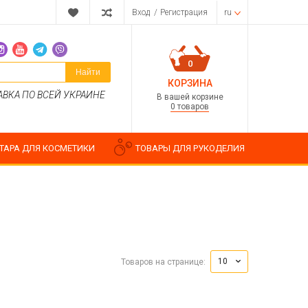
Вход
/
Регистрация
ru
0
Найти
КОРЗИНА
АВКА ПО ВСЕЙ УКРАИНЕ
В вашей корзине
0 товаров
ТАРА ДЛЯ КОСМЕТИКИ
ТОВАРЫ ДЛЯ РУКОДЕЛИЯ
Парфюмерные композиции
Косметические отдушки
10
Товаров на странице:
Пищевые ароматизаторы
Водорастворимые отдушки
ия