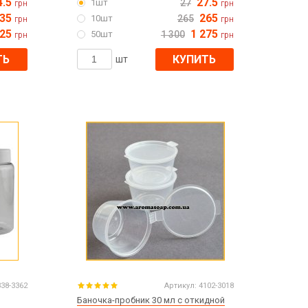
4.5
27.5
1шт
27
грн
грн
35
265
10шт
265
грн
грн
125
1 275
50шт
1 300
грн
грн
ТЬ
КУПИТЬ
шт
338-3362
Артикул:
4102-3018
Баночка-пробник 30 мл с откидной