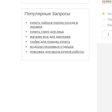
крема
Популярные Запросы
1ш
10
купить лабораторную посуду в
50
украине
купить глину для лица
магазин все для декупажа
тюбик для помады купить
водорастворимые отдушки
упаковки для мыла ручной работы