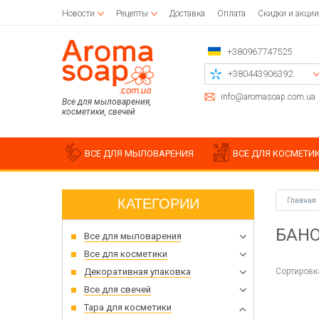
Новости
Рецепты
Доставка
Оплата
Скидки и акции
+380967747525
+380443906392
+380504785777
info@aromasoap.com.ua
Все для мыловарения,
косметики, свечей
+380937914582
Перезвоните мне
ВСЕ ДЛЯ МЫЛОВАРЕНИЯ
ВСЕ ДЛЯ КОСМЕТИ
КАТЕГОРИИ
Главная
Базовое масло
Парафины
Заготовки для декупажа
Силик
Дерев
Наклей
БАНО
Все для мыловарения
Воск для свечи
Салфетки для декупажа
Жидкие масла
Хлопк
Загото
Силик
Клей для декупажа
Баттер
Для насыпных свечей
Держат
Аксесс
Формы
Все для косметики
Кисточки для рисования
Водорастворимые масла
Пчелиный воск
Трафар
Силик
Сортировк
Декоративная упаковка
Эфирные масла
Вощина
Чипборд
Молд
Все для свечей
Пласт
Тара для косметики
Набор 
Штамп