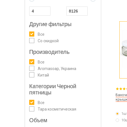
Другие фильтры
Все
Со скидкой
Производитель
Все
Aromasoap, Украина
Китай
Категории Черной
пятницы
Баночк
крышк
Все
Тара косметическая
1ш
Объем
10