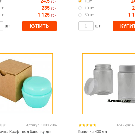
24.5
2
т
1шт
грн
235
2
шт
10шт
грн
1 125
1 
шт
50шт
грн
КУПИТЬ
КУПИ
шт
шт
Артикул:
5330-7984
Артикул:
4
очка Крафт под баночку для
Баночка 400 мл