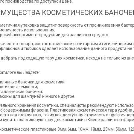
о производства по доступной цене.
МУЩЕСТВА КОСМЕТИЧЕСКИХ БАНОЧЕ
рметичная упаковка защитит поверхность от проникновения бактер
гиеничность использования;
рокий ассортимент продукции для различных средств.
качество товара, соответствие всем санитарным и гигиеническим 
 флаконов и тюбиков сделает использование данного продукта не 
добрать подходящую тару для косметики, исходя не только из вн
каталоге вы найдете:
еклянные баночки для косметики;
астиковые емкости;
таллические баночки;
аконы для шампуней и многое другое.
ельного хранения косметики, специалисты рекомендуют использова
с содержимым флакона. Пластиковая косметическая тара удобна 
ств над стеклянных, таких как доступная стоимость и практичност
и купить пластиковую тару для косметики в Киеве различных форм
косметические пластиковые 3мм, 6мм, 10мм, 18мм, 25мм, 50мм, 120