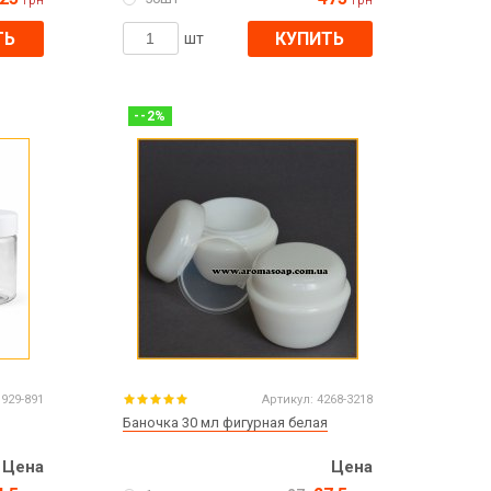
грн
грн
ТЬ
КУПИТЬ
шт
-
-2
%
929-891
Артикул:
4268-3218
Баночка 30 мл фигурная белая
Цена
Цена