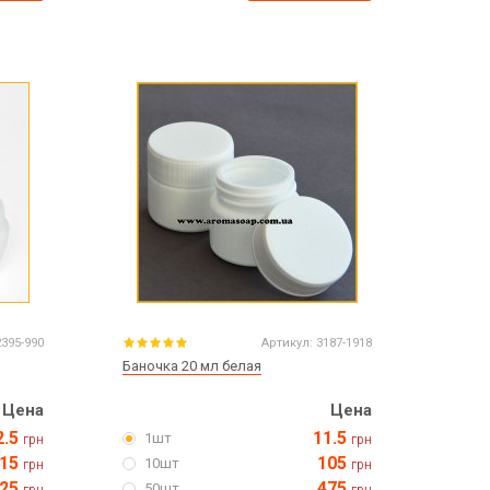
Пасха
ЧЕРНАЯ ПЯТНИЦА!!!
Хеллоуин (Halloween)
2395-990
Артикул:
3187-1918
Баночка 20 мл белая
Цена
Цена
2.5
11.5
1шт
грн
грн
15
105
10шт
грн
грн
25
475
50шт