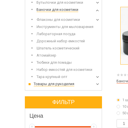
Бутылочки для косметики
Набор 
Дерев
Баночки для косметики
Флаконы для косметики
Инструменты для мыловарения
Лабораторная посуда
Дорожный набор емкостей
Шпатель косметический
Атомайзер
Сухоцветы
Инвен
Тюбики для помады
Глиттеры
Допол
Игрушки для заливки в мыло
Набор емкостей для косметики
Тара крупный опт
Баноч
Товары для рукоделия
Щелоч
1 
ФИЛЬТР
Мыло 
10
50
Цена