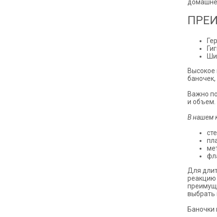
домашнег
ПРЕИ
Ге
Ги
Ши
Высокое 
баночек,
Важно по
и объем.
В нашем 
ст
пл
ме
фл
Для длит
реакцию 
преимуще
выбрать 
Баночки 