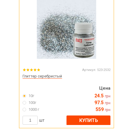
Артикул:
523-2532
Глиттер серебристый
Цена
24.5
10г
грн
97.5
100г
грн
559
1000 г
грн
КУПИТЬ
шт