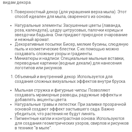
видам декора.
Поверхностный декор (для украшения верха мыла). Этот
способ идеален для мыла, сваренного из основы.
Натуральные элементы: Засушенные цветы (лаванда,
роза, календула), цедру цитрусовых, палочки корицы и
звездочки бадьяна. Они придают природное очарование
и нежный аромат.
Декоративные посыпки: Бисер, мелкие бусины, слюдяную
пыль и косметические блестки. С их помощью можно
создавать сложные узоры и градиенты.
Миниатюры и надписи: Специальные мыльные вставки,
переводные картинки (водные декали) для нанесения
логотипов или рисунков.
Объемный и внутренний декор. Используется для
создания сложных визуальных эффектов внутри бруска.
Мыльная стружка и фигурные чипсы: Позволяют
создавать мраморные разводы, радужные эффекты и
добавлять акценты цвета.
Натуральные травы и лепестки: При заливке прозрачной
основой создают эффект застывшего сада. Важно
убедиться, что растения не будут линять.
Пигментные капли и контрастная основа: Используются
для создания геометрических узоров, свирлов и рисунков
в технике "в мыле".