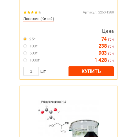
Артикул:
2250-1280
Ланолин (Китай)
Цена
74
25г
грн
238
100г
грн
903
500г
грн
1 428
1000г
грн
КУПИТЬ
шт