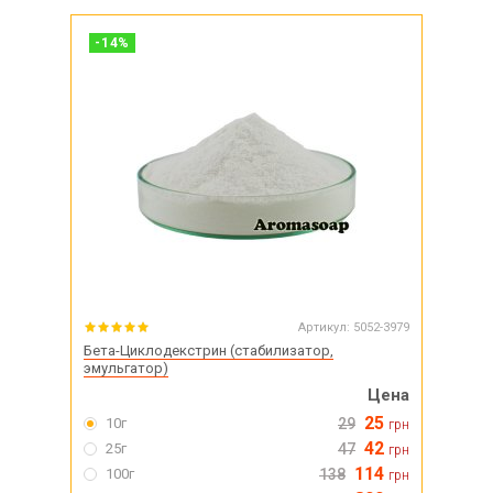
-
14
%
Артикул:
5052-3979
Бета-Циклодекстрин (стабилизатор,
эмульгатор)
Цена
25
10г
29
грн
42
25г
47
грн
114
100г
138
грн