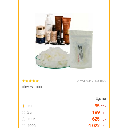
Артикул:
2660-1877
Olivem 1000
Цена
95
10г
грн
199
25г
грн
625
100г
грн
4 022
1000г
грн