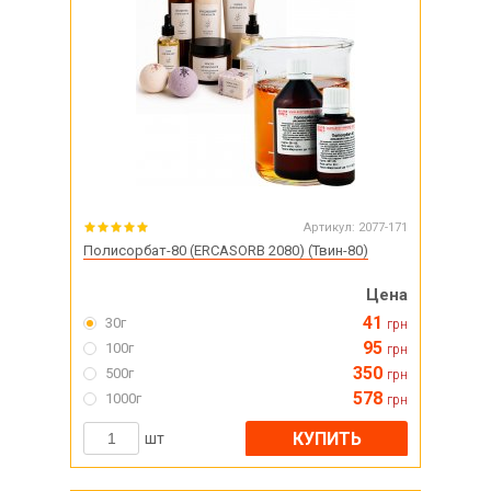
Артикул:
2077-171
Полисорбат-80 (ERCASORB 2080) (Твин-80)
Цена
41
30г
грн
95
100г
грн
350
500г
грн
578
1000г
грн
КУПИТЬ
шт