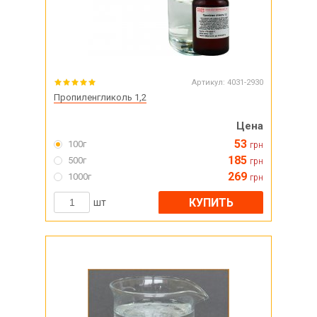
Артикул:
4031-2930
Пропиленгликоль 1,2
Цена
53
100г
грн
185
500г
грн
269
1000г
грн
КУПИТЬ
шт