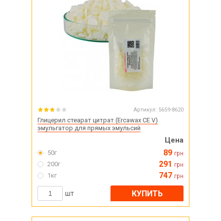
Артикул:
5659-8620
Глицерил стеарат цитрат (Ercawax CE V)
эмульгатор для прямых эмульсий
Цена
89
50г
грн
291
200г
грн
747
1кг
грн
КУПИТЬ
шт