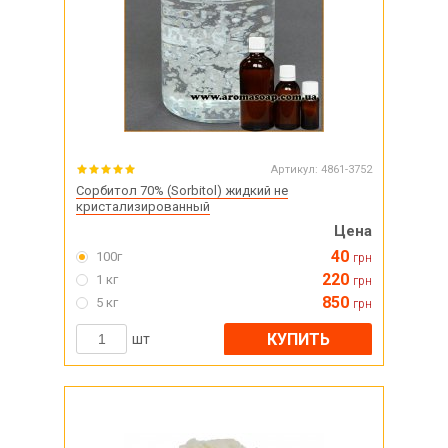
Артикул:
4861-3752
Сорбитол 70% (Sorbitol) жидкий не
кристализированный
Цена
40
100г
грн
220
1 кг
грн
850
5 кг
грн
КУПИТЬ
шт