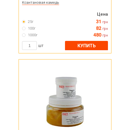
Ксантановая камедь
Цена
31
25г
грн
82
100г
грн
480
1000г
грн
КУПИТЬ
шт