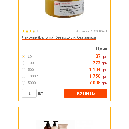
Артикул:
6830-10671
Ланолин (Бельгия) безводный, без запаха
Цена
87
25 г
грн
272
100 г
грн
1 104
500 г
грн
1 750
1000 г
грн
7 008
5000 г
грн
КУПИТЬ
шт