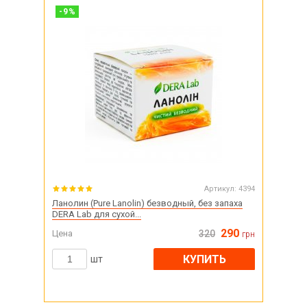
-
9
%
Артикул:
4394
Ланолин (Pure Lanolin) безводный, без запаха
DERA Lab для сухой...
290
Цена
320
грн
КУПИТЬ
шт