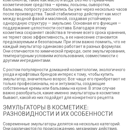
компоненты, такие как масло и вода. Без него привычные
косметические средства — кремы, лосьоны, сыворотки,
бальзамы, попросту расслоились бы уже через несколько часов
после производства. Такой стабилизатор действует как мост
между водной фазой и масляной, создавая устойчивую
однородную структуру — эмульсию. Основная его функция —
поддержание целостности состава. Благодаря этому
косметика сохраняет свойства в течение всего срока хранения,
не теряет свою эффективность, а ее нанесение становится
предсказуемым и безопасным. При этом важно помнить, что не
каждый эмульгатор одинаково работает в разных формулах.
Они отличаются по химической природе, силе эмульгирования,
температурным условиям использования, совместимости с
другими ингредиентами.
С ростом популярности домашней косметологии, экологичного
ухода и крафтовых брендов интерес к тому, чтобы купить
эмульгатор, значительно возрос. Все чаще его приобретают не
только профессионалы, но и энтузиасты, создающие
собственные кремы или бальзамы на кухне. В этом случае
важно разобраться, какие именно эмульгаторы в косметике
бывают, какой из них подойдет для конкретного рецепта.
ЭМУЛЬГАТОРЫ В КОСМЕТИКЕ:
РАЗНОВИДНОСТИ И ИХ ОСОБЕННОСТИ
Современные эмульгаторы делятся на несколько категорий.
Они различаются по происхождению, механизму действия,