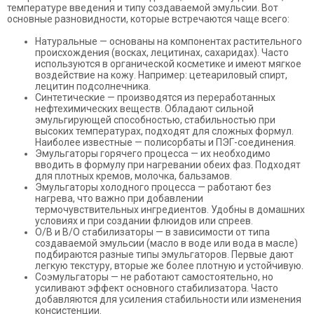
температуре введения и типу создаваемой эмульсии. Вот
основные разновидности, которые встречаются чаще всего:
Натуральные — основаны на компонентах растительного
происхождения (восках, лецитинах, сахаридах). Часто
используются в органической косметике и имеют мягкое
воздействие на кожу. Например: цетеариловый спирт,
лецитин подсолнечника.
Синтетические — производятся из переработанных
нефтехимических веществ. Обладают сильной
эмульгирующей способностью, стабильностью при
высоких температурах, подходят для сложных формул.
Наиболее известные — полисорбаты и ПЭГ-соединения.
Эмульгаторы горячего процесса — их необходимо
вводить в формулу при нагревании обеих фаз. Подходят
для плотных кремов, молочка, бальзамов.
Эмульгаторы холодного процесса — работают без
нагрева, что важно при добавлении
термочувствительных ингредиентов. Удобны в домашних
условиях и при создании флюидов или спреев.
О/В и В/О стабилизаторы — в зависимости от типа
создаваемой эмульсии (масло в воде или вода в масле)
подбираются разные типы эмульгаторов. Первые дают
легкую текстуру, вторые же более плотную и устойчивую.
Соэмульгаторы — не работают самостоятельно, но
усиливают эффект основного стабилизатора. Часто
добавляются для усиления стабильности или изменения
консистенции.