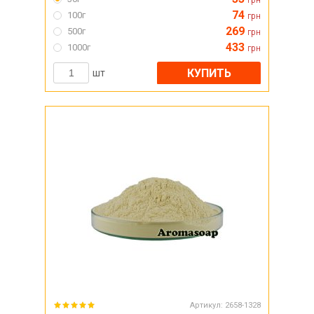
грн
74
100г
грн
269
500г
грн
433
1000г
грн
КУПИТЬ
шт
Артикул:
2658-1328