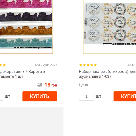
Артикул:
2747
Арти
 декоративный Карета в
Набор наклеек (стикеров) дл
тименте 1 шт
журналинга 1-037
18
28
Цена
грн
КУПИТЬ
КУПИ
шт
шт