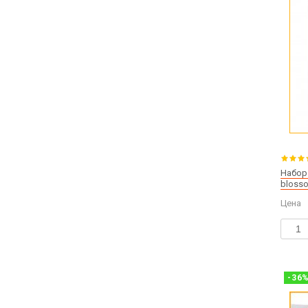
Набор 
bloss
Цена
-
36