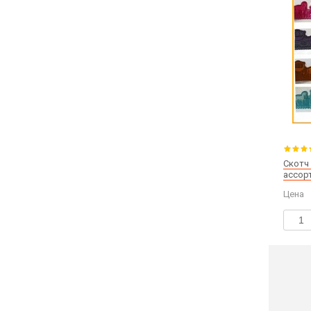
Скотч
ассор
Цена