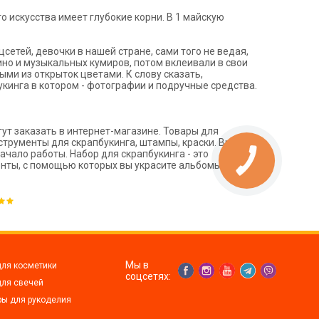
 искусства имеет глубокие корни. В 1 майскую
цсетей, девочки в нашей стране, сами того не ведая,
но и музыкальных кумиров, потом вклеивали в свои
ми из открыток цветами. К слову сказать,
кинга в котором - фотографии и подручные средства.
гут заказать в интернет-магазине. Товары для
струменты для скрапбукинга, штампы, краски. Вы
ачало работы. Набор для скрапбукинга - это
ты, с помощью которых вы украсите альбомы,
Мы в
для косметики
соцсетях:
для свечей
ры для рукоделия