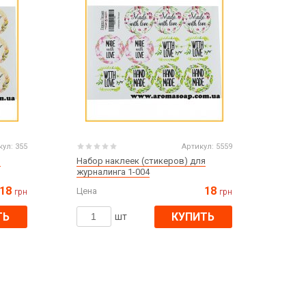
кул:
355
Артикул:
5559
я
Набор наклеек (стикеров) для
журналинга 1-004
18
18
Цена
грн
грн
ТЬ
КУПИТЬ
шт