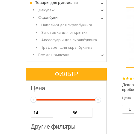
Товары для рукоделия
Набор 
Дерев
Декупаж
Скрапбукинг
Наклейки для скрапбукинга
Заготовка для открытки
Аксессуары для скрапбукинга
Трафарет для скрапбукинга
Все для выпечки
Сухоцветы
Инвен
Глиттеры
Допол
Игрушки для заливки в мыло
ФИЛЬТР
Декор
Цена
пробк
Цена
Щелоч
Мыло 
Другие фильтры