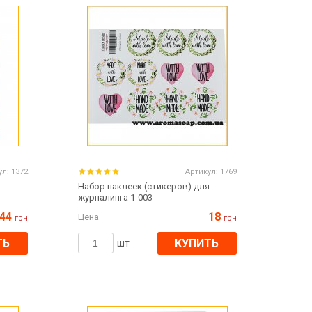
Пасха
ЧЕРНАЯ ПЯТНИЦА!!!
Хеллоуин (Halloween)
ул:
1372
Артикул:
1769
Набор наклеек (стикеров) для
журналинга 1-003
44
18
Цена
грн
грн
ТЬ
КУПИТЬ
шт