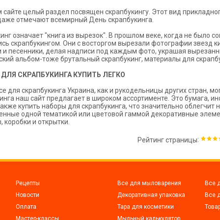
 сайте целый раздел посвящен скрапбукингу. Этот вид прикладного
даже отмечают всемирный День скрапбукинга.
инг означает "книга из вырезок". В прошлом веке, когда не было со
сь скрапбукингом. Они с восторгом вырезали фотографии звезд ки
 и песенники, делая надписи под каждым фото, украшая вырезанны
кий альбом-тоже брутальный скрапбукинг, материалы для скрапбу
 ДЛЯ СКРАПБУКИНГА КУПИТЬ ЛЕГКО
се для скрапбукинга Украина, как и рукодельницы других стран, мо
инга наш сайт предлагает в широком ассортименте. Это бумага, ин
акже купить наборы для скрапбукинга, что значительно облегчит н
нные одной тематикой или цветовой гаммой декоративные элемен
, коробки и открытки.
:
Рейтинг страницы
Рецепты
Все для мыловарения
Все 
Новости
Декоративная упаковка
Все 
Оплата
Тара для косметики
Това
Мастер-классы
Мыльный калькулятор