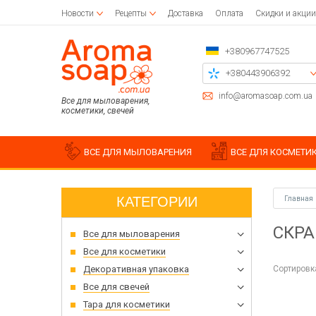
Новости
Рецепты
Доставка
Оплата
Скидки и акции
+380967747525
+380443906392
+380504785777
info@aromasoap.com.ua
Все для мыловарения,
косметики, свечей
+380937914582
Перезвоните мне
ВСЕ ДЛЯ МЫЛОВАРЕНИЯ
ВСЕ ДЛЯ КОСМЕТИ
КАТЕГОРИИ
Главная
Базовое масло
Парафины
Заготовки для декупажа
Силик
Дерев
Наклей
СКР
Все для мыловарения
Воск для свечи
Салфетки для декупажа
Жидкие масла
Хлопк
Загото
Силик
Клей для декупажа
Баттер
Для насыпных свечей
Держат
Аксесс
Формы
Все для косметики
Кисточки для рисования
Водорастворимые масла
Пчелиный воск
Трафар
Силик
Сортировк
Декоративная упаковка
Эфирные масла
Вощина
Чипборд
Молд
Все для свечей
Пласт
Тара для косметики
Набор 
Штамп