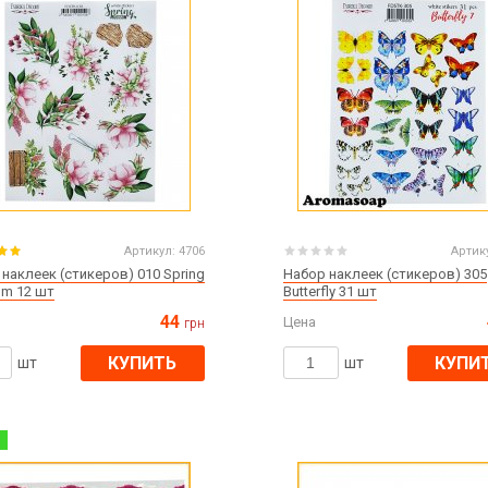
Артикул:
4706
Артик
наклеек (стикеров) 010 Spring
Набор наклеек (стикеров) 305
om 12 шт
Butterfly 31 шт
44
Цена
грн
КУПИТЬ
КУПИ
шт
шт
%