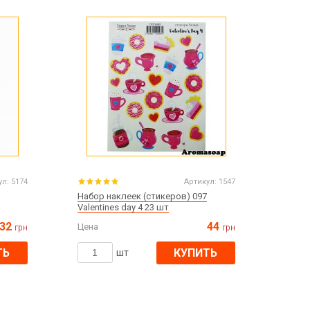
Все для изготовления духов
Все для аромасаше и аромадифузоров
Украина
Тара для косметики оптом
Мыльная основа оптом
Базовые масла жидкие и баттеры оптом
Основы для скраба
Травы для мыла
ул:
5174
Артикул:
1547
Глина косметическая
Набор наклеек (стикеров) 097
Valentines day 4 23 шт
32
44
Цена
грн
грн
ТЬ
КУПИТЬ
8 марта
шт
День Св. Валентина!
Новый год
1 октября День защитников и защитниц
Украины