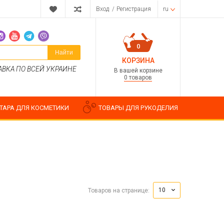
Вход
/
Регистрация
ru
0
Найти
КОРЗИНА
АВКА ПО ВСЕЙ УКРАИНЕ
В вашей корзине
0 товаров
ТАРА ДЛЯ КОСМЕТИКИ
ТОВАРЫ ДЛЯ РУКОДЕЛИЯ
Парфюмерные композиции
Косметические отдушки
10
Товаров на странице:
Пищевые ароматизаторы
Водорастворимые отдушки
ия