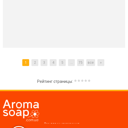
1
2
3
4
5
...
75
все
»
:
Рейтинг страницы
Все для мыловарения,