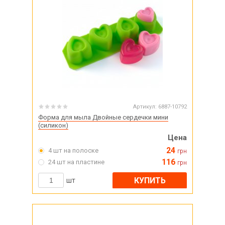
Артикул:
6887-10792
Форма для мыла Двойные сердечки мини
(силикон)
Цена
24
4 шт на полоске
грн
116
24 шт на пластине
грн
КУПИТЬ
шт