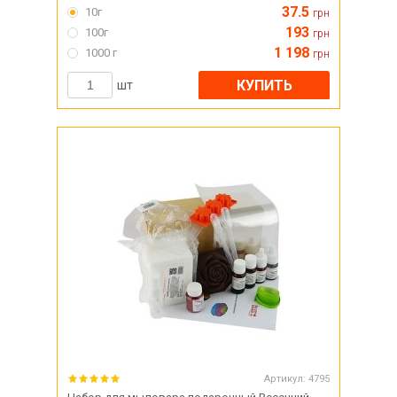
37.5
10г
грн
193
100г
грн
1 198
1000 г
грн
КУПИТЬ
шт
Артикул:
4795