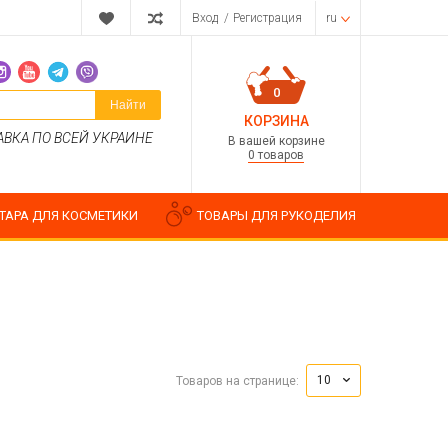
Вход
/
Регистрация
ru
0
Найти
КОРЗИНА
АВКА ПО ВСЕЙ УКРАИНЕ
В вашей корзине
0 товаров
ТАРА ДЛЯ КОСМЕТИКИ
ТОВАРЫ ДЛЯ РУКОДЕЛИЯ
Парфюмерные композиции
Косметические отдушки
10
Товаров на странице:
Пищевые ароматизаторы
Водорастворимые отдушки
ия