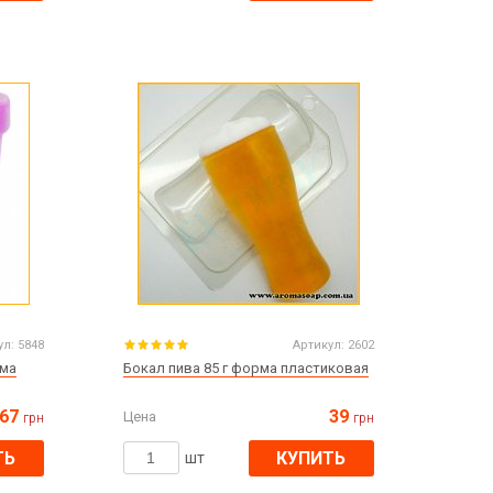
Пасха
ЧЕРНАЯ ПЯТНИЦА!!!
Хеллоуин (Halloween)
ул:
5848
Артикул:
2602
рма
Бокал пива 85 г форма пластиковая
67
39
Цена
грн
грн
ТЬ
КУПИТЬ
шт