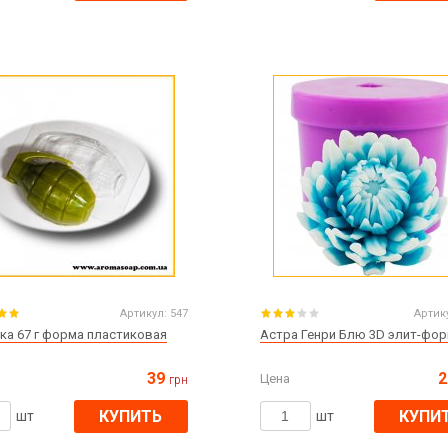
Артикул:
547
Артик
ка 67 г форма пластиковая
Астра Генри Блю 3D элит-фо
39
2
Цена
грн
КУПИТЬ
КУПИ
шт
шт