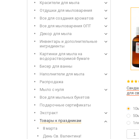
Красители для мыла
Набор 
Дерев
Отдушки для мыловарения
Все для создания ароматов
Все для мыловарения ОПТ
Декор для мыла
Инвентарь и дополнительные
ингредиенты
Картинки для мыла на
водорастворимой бумаге
Сухоцветы
Бисер для ванны
Инвен
Глиттеры
Допол
Наполнители для мыла
Игрушки для заливки в мыло
Распродажа
Санда
Мыло с нуля
для с
Все для мыльных букетов
Щелоч
Подарочные сертификаты
10
Мыло 
Экстракт
50
Товары к праздникам
1л
8 марта
День Св. Валентина!