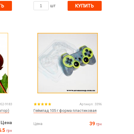
ТЬ
КУПИТЬ
шт
052-9183
Артикул:
3396
атор)
Геймпад 105 г форма пластиковая
Цена
39
Цена
грн
6.5
грн