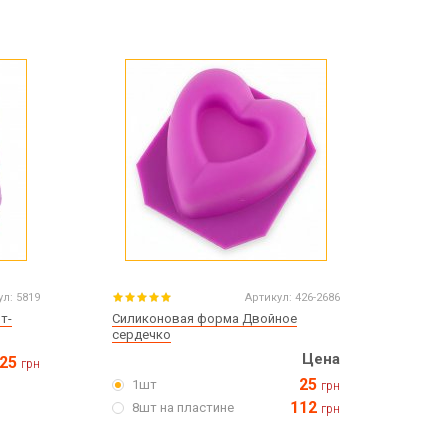
ул:
5819
Артикул:
426-2686
т-
Силиконовая форма Двойное
сердечко
Цена
25
грн
25
1шт
грн
112
8шт на пластине
грн