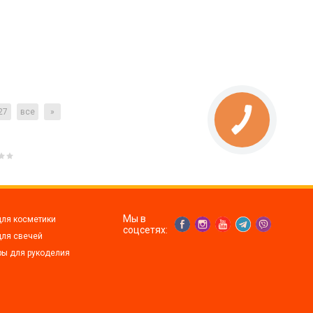
27
все
»
Мы в
для косметики
соцсетях:
для свечей
ры для рукоделия