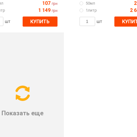
107
2
мл
50мл
грн
1 149
2 
итр
1литр
грн
КУПИТЬ
КУПИ
шт
шт
Показать еще