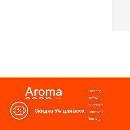
Каталог
Статьи
Доставка
Скидка 5% для всех
Все для мыловарения,
Контакты
косметики, свечей
Помощь