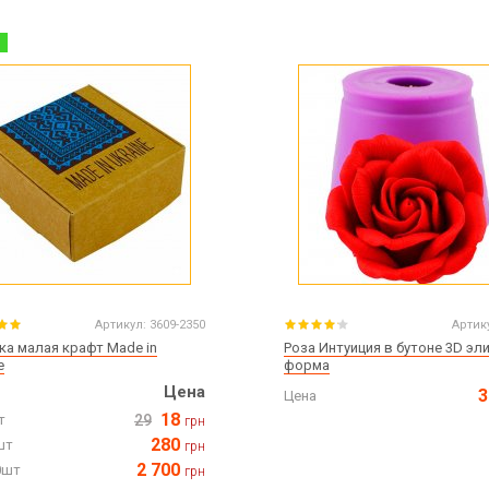
%
Артикул:
3609-2350
Артик
ка малая крафт Made in
Роза Интуиция в бутоне 3D эли
e
форма
Цена
3
Цена
18
т
29
грн
280
шт
грн
2 700
0шт
грн