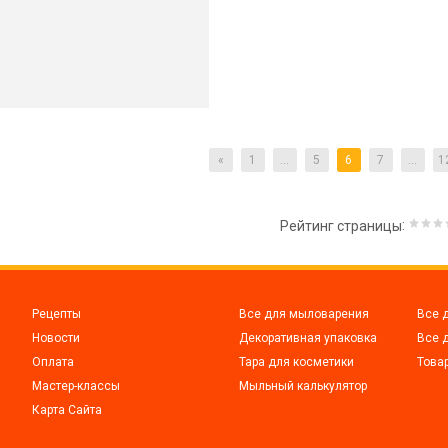
«
1
...
5
6
7
...
1
:
Рейтинг страницы
Рецепты
Все для мыловарения
Все 
Новости
Декоративная упаковка
Все 
Оплата
Тара для косметики
Това
Мастер-классы
Мыльный калькулятор
Карта Сайта