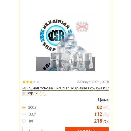
Артикул:
5924-10220
Мыльная основа UkrainianSoapBase Lowsweat C
прозрачная...
Цена
62
200 г
грн
112
500г
грн
218
1кг
грн