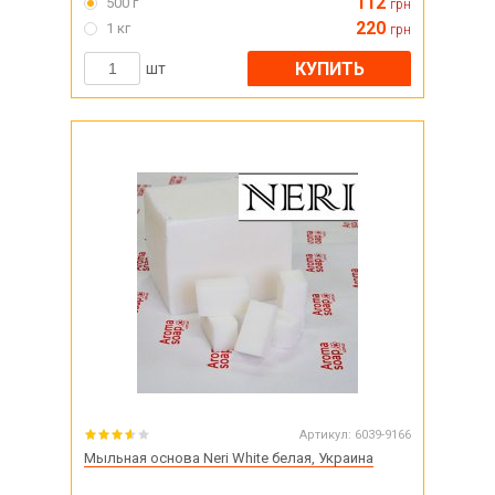
112
500 г
грн
220
1 кг
грн
КУПИТЬ
шт
Артикул:
6039-9166
Мыльная основа Neri White белая, Украина