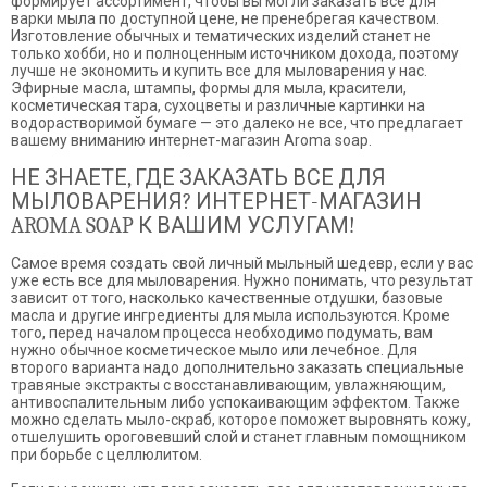
формирует ассортимент, чтобы вы могли заказать все для
варки мыла по доступной цене, не пренебрегая качеством.
Изготовление обычных и тематических изделий станет не
только хобби, но и полноценным источником дохода, поэтому
лучше не экономить и купить все для мыловарения у нас.
Эфирные масла, штампы, формы для мыла, красители,
косметическая тара, сухоцветы и различные картинки на
водорастворимой бумаге — это далеко не все, что предлагает
вашему вниманию интернет-магазин Aroma soap.
НЕ ЗНАЕТЕ, ГДЕ ЗАКАЗАТЬ ВСЕ ДЛЯ
МЫЛОВАРЕНИЯ? ИНТЕРНЕТ-МАГАЗИН
AROMA SOAP К ВАШИМ УСЛУГАМ!
Самое время создать свой личный мыльный шедевр, если у вас
уже есть все для мыловарения. Нужно понимать, что результат
зависит от того, насколько качественные отдушки, базовые
масла и другие ингредиенты для мыла используются. Кроме
того, перед началом процесса необходимо подумать, вам
нужно обычное косметическое мыло или лечебное. Для
второго варианта надо дополнительно заказать специальные
травяные экстракты с восстанавливающим, увлажняющим,
антивоспалительным либо успокаивающим эффектом. Также
можно сделать мыло-скраб, которое поможет выровнять кожу,
отшелушить ороговевший слой и станет главным помощником
при борьбе с целлюлитом.