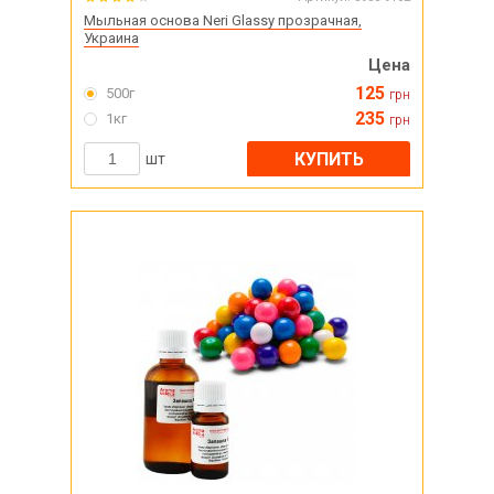
Мыльная основа Neri Glassy прозрачная,
Украина
Цена
125
500г
грн
235
1кг
грн
КУПИТЬ
шт