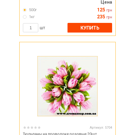
Цена
125
500г
грн
235
1кг
грн
КУПИТЬ
шт
Артикул:
5704
Тюльпаны на проволоке розовые 20шт