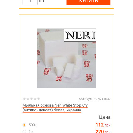
КУПИТЬ
шт
Артикул:
6976-11037
Мыльная основа Neri White Stop Cry
(антиконденсат) белая, Украина
Цена
112
500 г
грн
220
1 кг
грн