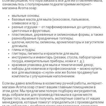
Если вы решили, что пора заказать все для изготовления мыла,
ознакомьтесь с популярными подкатегориями интернет-
магазина Aroma soap:
мыльные основы;
базовые масла для мыла (кокосовое, пальмовое,
оливковое и пр.);
разные отдушки — от парфюмированных до цитрусовых,
цветочных и фруктовых;
пластиковые, деревянные и силиконовые формы, а также
разнообразные праздничные топперы;
щелочи, кислоты, силиконы, ароматизаторы и загустители
для мыла;
глины и пудры;
глиттеры, пигменты и красители для мыла;
инструменты и инвентарь (резаки, стусла, лабораторная
посуда, измерительные приборы, ножи и т. д.);
красивая упаковка для мыла и тематический декор;
наборы для новичков и профессионалов — можно купить
все для мыловара «с нуля» или же более продвинутые
комплекты с улучшенным наполнением.
Если вы давно влюблены в косметику ручной работы, интернет-
магазин Aroma soap станет вашим главным помощником в
этом деле. Мы предлагаем полную подборку ингредиентов,
ведь собрали все для производства мыла в одном месте.
Кроме того, вы можете получить экспертные советы от наших
менеджеров, которые помогут определиться с производителем