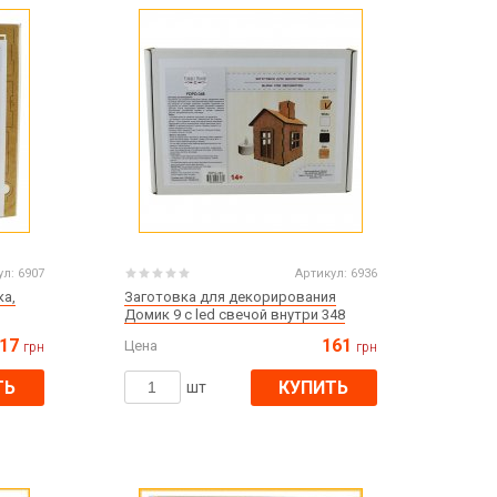
Пасха
ЧЕРНАЯ ПЯТНИЦА!!!
Хеллоуин (Halloween)
ул:
6907
Артикул:
6936
ка,
Заготовка для декорирования
Домик 9 с led свечой внутри 348
17
161
Цена
грн
грн
ТЬ
КУПИТЬ
шт