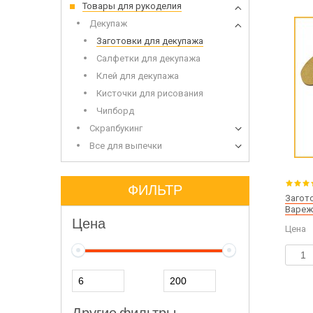
Товары для рукоделия
Набор 
Дерев
Декупаж
Заготовки для декупажа
Салфетки для декупажа
Клей для декупажа
Кисточки для рисования
Чипборд
Скрапбукинг
Сухоцветы
Все для выпечки
Инвен
Глиттеры
Допол
Игрушки для заливки в мыло
ФИЛЬТР
Загот
Вареж
Цена
Цена
Щелоч
Мыло 