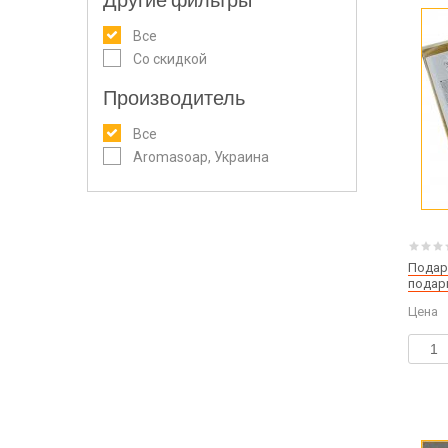
Другие фильтры
Все
Со скидкой
Производитель
Все
Aromasoap, Украина
Подар
подарк
разме
Цена