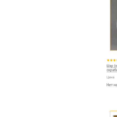
Шар (
скраба
Цена
Нет н