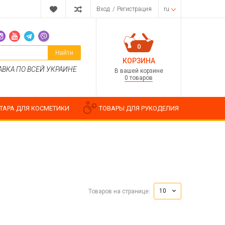
Вход
/
Регистрация
ru
0
Найти
КОРЗИНА
АВКА ПО ВСЕЙ УКРАИНЕ
В вашей корзине
0 товаров
ТАРА ДЛЯ КОСМЕТИКИ
ТОВАРЫ ДЛЯ РУКОДЕЛИЯ
Парфюмерные композиции
Косметические отдушки
10
Товаров на странице:
Пищевые ароматизаторы
Водорастворимые отдушки
ия