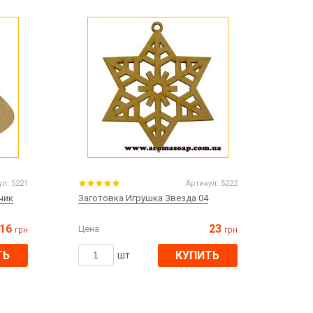
Все для изготовления духов
Все для аромасаше и аромадифузоров
Украина
Тара для косметики оптом
Мыльная основа оптом
Базовые масла жидкие и баттеры оптом
Основы для скраба
Травы для мыла
ул:
5221
Артикул:
5222
Глина косметическая
чик
Заготовка Игрушка Звезда 04
16
23
Цена
грн
грн
ТЬ
КУПИТЬ
8 марта
шт
День Св. Валентина!
Новый год
1 октября День защитников и защитниц
Украины