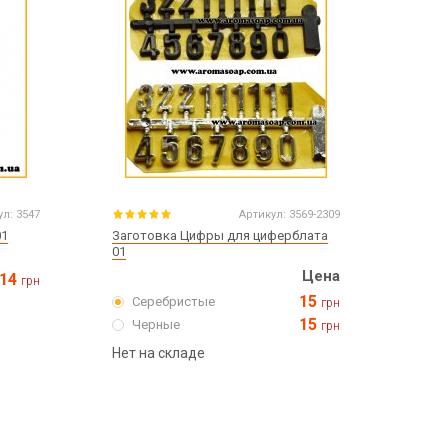
ул:
3547
Артикул:
3569-2309
01
Заготовка Цифры для циферблата
01
Цена
14
грн
15
Серебристые
грн
15
Черные
грн
Нет на складе