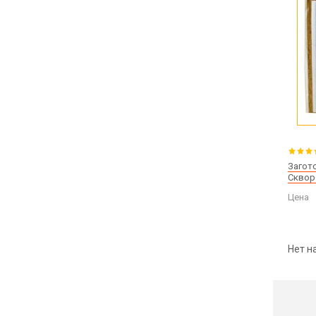
Загот
Сквор
Цена
Нет н