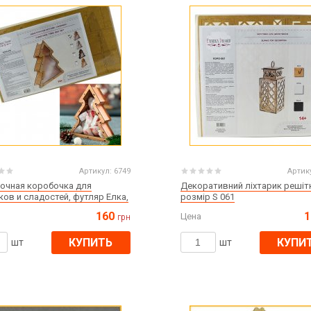
Артикул:
6749
Артик
очная коробочка для
Декоративний ліхтарик решіт
ов и сладостей, футляр Елка,
розмір S 061
р S
160
1
Цена
грн
КУПИТЬ
КУПИ
шт
шт