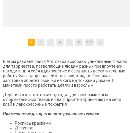
1
2
3
4
5
6
все
»
В этом разделе сайта Aromasoap собраны уникальные товары
для творчества, позволяющие людям разных предпочтений,
находить для себя вдохновение и создавать восхитительные
работы. Благодаря вашей фантазии, каждая безликая
заготовка обретет свой, ни на кого не похожий дизайн. С
макетами просто работать детям и взрослым.
Деревянные заготовки подходят для всевозможных
оформительских техник и благоприятно принимают на себя
клей и лакокрасочные покрытия.
Применяемые декоративно-отделочные техники:
Роспись красками
Декупаж
Покрытие поталью