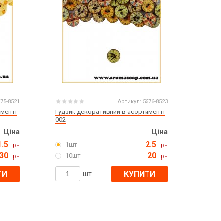
575-8521
Артикул:
5576-8523
именті
Гудзик декоративний в асортименті
002
Ціна
Ціна
1.5
2.5
1шт
грн
грн
30
20
10шт
грн
грн
ТИ
КУПИТИ
шт