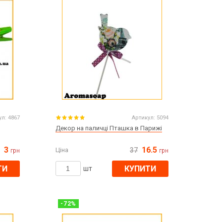
Великдень
ЧОРНА П'ЯТНИЦЯ!!!
Хелловін (Halloween)
ул:
4867
Артикул:
5094
Декор на паличці Пташка в Парижі
3
16.5
Ціна
37
грн
грн
ТИ
КУПИТИ
шт
-
72
%