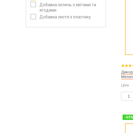
Добавка зелень з квітами та
ягодами
Добавка листя з пластику
Декор
Метел
Ціна
-
65