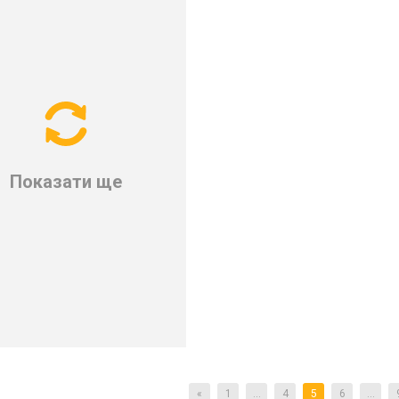
Показати ще
«
1
...
4
5
6
...