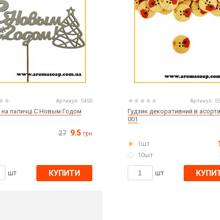
Артикул:
5450
Артикул:
5
 на паличці С Новым Годом
Гудзик декоративний в асорт
001
9.5
27
грн
1шт
10шт
КУПИТИ
КУПИ
шт
шт