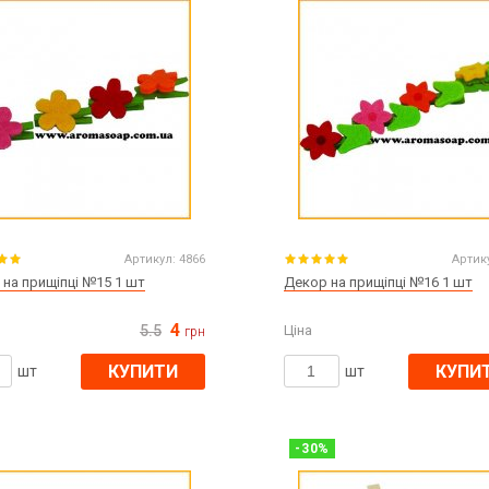
Артикул:
4866
Артик
на прищіпці №15 1 шт
Декор на прищіпці №16 1 шт
4
5.5
Ціна
грн
КУПИТИ
КУПИ
шт
шт
-
30
%