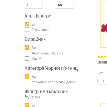
Інші фільтри
Всі
Зі знижкою
Виробник
Всі
Aromasoap, Україна
Китай
Декор 
Категорії Чорної п'ятниці
Ціна
Всі
Упаковка. коробочки. декор
Фільтр для мильних
букетів
Всі