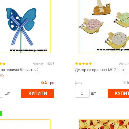
Артикул:
5273
Артик
 на паличці Блакитний
Декор на прищіпці №17 1 шт
ик
6.5
Ціна
9.5
грн
КУПИТИ
КУПИ
шт
шт
%