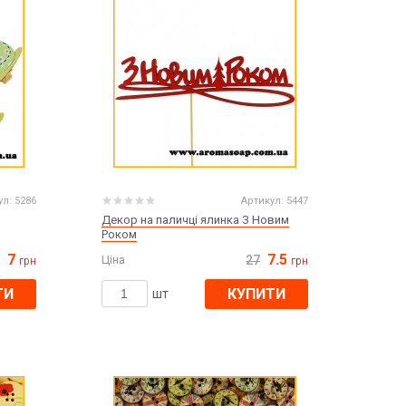
ул:
5286
Артикул:
5447
Декор на паличці ялинка З Новим
Роком
7
7.5
Ціна
27
грн
грн
ТИ
КУПИТИ
шт