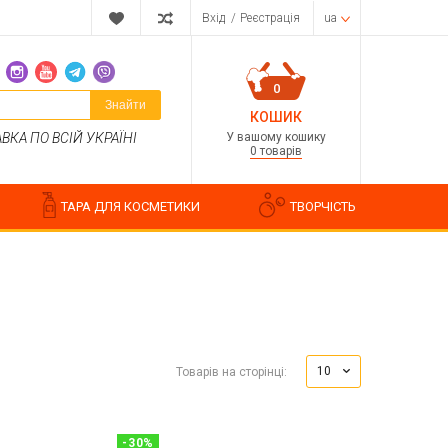
Вхід
/
Реєстрація
ua
0
Знайти
КОШИК
У вашому кошику
КА ПО ВСІЙ УКРАЇНІ
0 товарів
ТАРА ДЛЯ КОСМЕТИКИ
ТВОРЧІСТЬ
Парфумерні композиції
Косметичні ароматизатори
10
Товарів на сторінці:
Ароматизатори харчові
Водорозчинні запашки
-
30
%