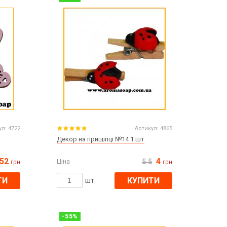
Все для виготовлення парфумів
Все для аромасаше та аромадифузорів
їна
Тара косметична опт
Мильна основа оптом
Масло для мила оптом
Основи для скрабу
Трави для мила
ул:
4722
Артикул:
4865
Глина косметична
Декор на прищіпці №14 1 шт
52
4
Ціна
5.5
грн
грн
ТИ
КУПИТИ
8 березня
шт
День Св. Валентина!
Новий рік, Різдво
1 жовтня День захисників та захисниць
-
55
%
України