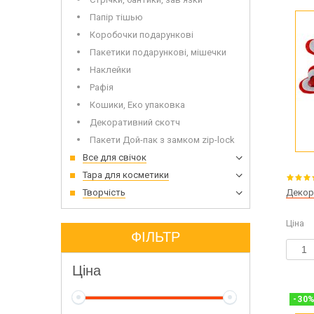
Дерев'
Папір тішью
Коробочки подарункові
Пакетики подарункові, мішечки
Наклейки
Рафія
Кошики, Еко упаковка
Декоративний скотч
Сухоцвіти для миловаріння
Інвент
Пакети Дой-пак з замком zip-lock
Глітери
Додатк
Все для свічок
Іграшки для заливки в мило
Тара для косметики
Творчість
Декор 
Ціна
Луг дл
ФІЛЬТР
Мило з
Ціна
-
30