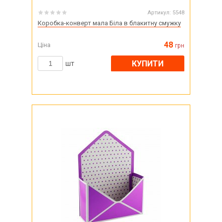
Артикул:
5548
Коробка-конверт мала Біла в блакитну смужку
48
Ціна
грн
КУПИТИ
шт