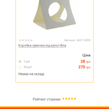
Артикул:
6657-10053
Коробка-сумочка під купол біла
Ціна
28
1 шт
грн
270
10 шт
грн
Немає на складі
:
Рейтинг сторінки