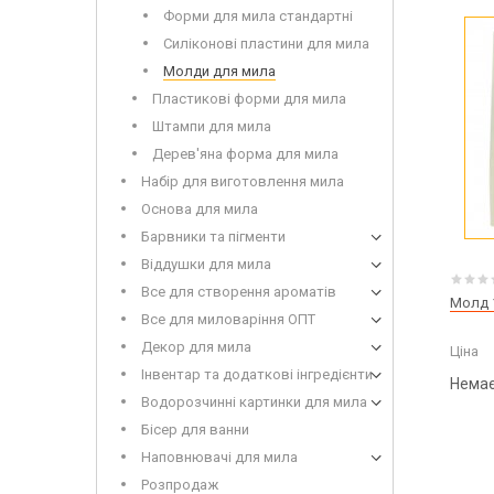
Дерев'
Форми для мила стандартні
Силіконові пластини для мила
Молди для мила
Пластикові форми для мила
Штампи для мила
Дерев'яна форма для мила
Набір для виготовлення мила
Основа для мила
Сухоцвіти для миловаріння
Інвент
Глітери
Додатк
Барвники та пігменти
Іграшки для заливки в мило
Віддушки для мила
Все для створення ароматів
Молд 
Все для миловаріння ОПТ
Декор для мила
Ціна
Луг дл
Інвентар та додаткові інгредієнти
Мило з
Немає
Водорозчинні картинки для мила
Бісер для ванни
Наповнювачі для мила
Розпродаж