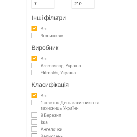
Інші фільтри
Всі
Зі знижкою
Виробник
Всі
Aromasoap, Україна
Elitmolds, Україна
Класифікація
Всі
1 жовтня День захисників та
захисниць України
8 Березня
Їжа
Ангелочки
Великдень