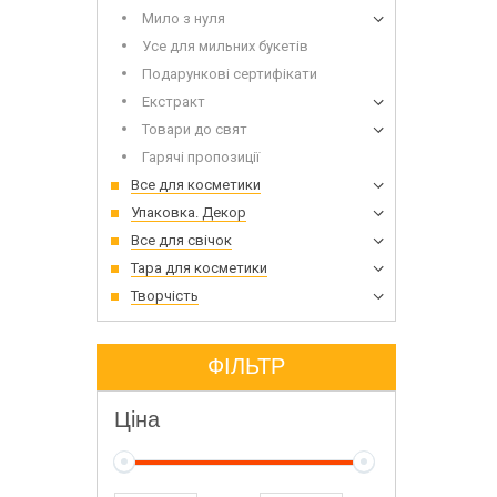
Мило з нуля
Усе для мильних букетів
Подарункові сертифікати
Екстракт
Товари до свят
Гарячі пропозиції
Все для косметики
Упаковка. Декор
Все для свічок
Тара для косметики
Творчість
ФІЛЬТР
Ціна