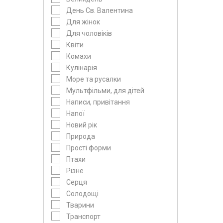
День Св. Валентина
Для жінок
Для чоловіків
Квіти
Комахи
Кулінарія
Море та русалки
Мультфільми, для дітей
Написи, привітання
Напої
Новий рік
Природа
Прості форми
Птахи
Різне
Серця
Солодощі
Тварини
Транспорт