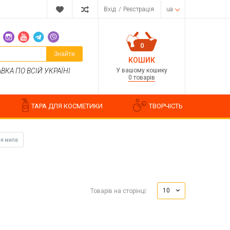
Вхід
/
Реєстрація
ua
0
Знайти
КОШИК
У вашому кошику
КА ПО ВСІЙ УКРАЇНІ
0 товарів
ТАРА ДЛЯ КОСМЕТИКИ
ТВОРЧІСТЬ
ля мила
Парфумерні композиції
Косметичні ароматизатори
10
Товарів на сторінці:
Ароматизатори харчові
Водорозчинні запашки