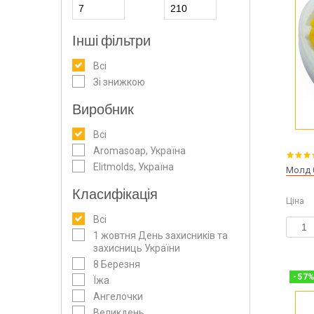
Інші фільтри
Всі
Зі знижкою
Виробник
Всі
Aromasoap, Україна
Elitmolds, Україна
Молд 
Класифікація
Ціна
Всі
1 жовтня День захисників та
захисниць України
8 Березня
-
57
Їжа
Ангелочки
Великдень