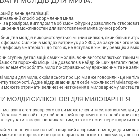
ВАГИ МОЛДІВ ДЛЯ МИЛА:
окий рівень деталізації;
игінальний спосіб оформлення мила;
ні за розміром, виглядом та об'ємом фігурки дозволяють створюват
зширення можливостей для виготовлення мила ручної роботи.
бництва молдів використовується міцний силікон, який більш витр
х формах. Силікон в молдах витримує до 230С, за рахунок чого мож
 деформує матеріал і, до того ж, не вступає в хімічну реакцію з вмі
чи ступінь деталізації самих молдів, вони виготовляються таким 
башок та порожніх місць. Це дозволяє в найдрібніших деталях перед
чні елементи роблять мило по-справжньому вражаючим та не зали
ві молди для мила, окрім всього про що ми вже говорили - це не ті
итку творчості. Адже відкриваючи для себе можливості мініатюрних
ви можете отримати величезне натхнення в миловарному мистецтві
ТИ МОЛДИ СИЛІКОНОВІ ДЛЯ МИЛОВАРІННЯ
ет магазині aromasoap.com.ua ви можете купити силіконові молди д
 України. Наш сайт - це найповніший асортимент всіх необхідних інг
дно купувати товари і новачкам і тим, хто вже встиг перетворити св
сайту пропонує вам на вибір широкий асортимент молдів для мила
и можете створювати не просто оригінальні шматочки мила, але і спр