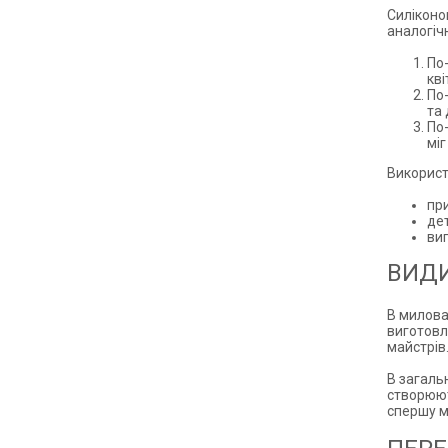
Силіконо
аналогіч
По-
кві
По-
та 
По
міг
Використ
пр
де
виг
ВИДИ
В милова
виготовл
майстрів
В загаль
створюют
спершу м