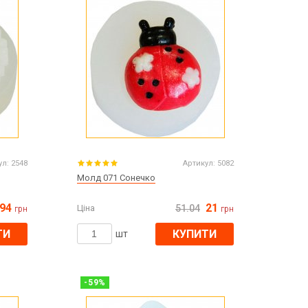
Великдень
ЧОРНА П'ЯТНИЦЯ!!!
Хелловін (Halloween)
ул:
2548
Артикул:
5082
Молд 071 Сонечко
94
21
Ціна
51.04
грн
грн
ТИ
КУПИТИ
шт
-
59
%