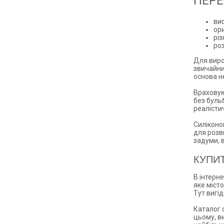
ПЕРЕ
вис
ор
різ
ро
Для виро
звичайни
основа не
Враховую
без буль
реалісти
Силіконо
для розв
задуми, 
КУПИ
В інтерн
яке місто
Тут вигі
Каталог 
цьому, в