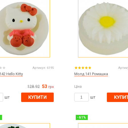
Артикул:
6195
Артик
42 Hello Kitty
Молд 141 Ромашка
53
128.92
Ціна
грн
КУПИТИ
КУПИ
шт
шт
%
-
61
%