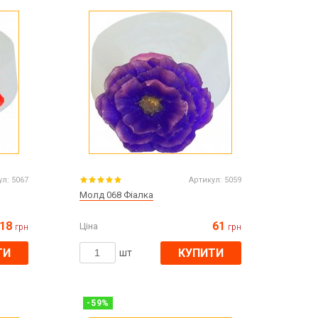
Все для виготовлення парфумів
Все для аромасаше та аромадифузорів
їна
Тара косметична опт
Мильна основа оптом
Масло для мила оптом
Основи для скрабу
Трави для мила
ул:
5067
Артикул:
5059
Глина косметична
Молд 068 Фіалка
18
61
Ціна
грн
грн
ТИ
КУПИТИ
8 березня
шт
День Св. Валентина!
Новий рік, Різдво
1 жовтня День захисників та захисниць
-
59
%
України