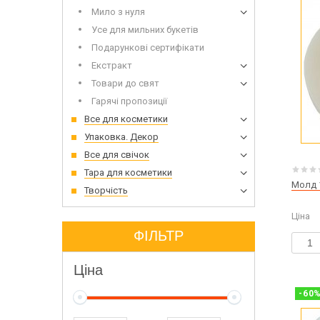
Мило з нуля
Усе для мильних букетів
Подарункові сертифікати
Екстракт
Товари до свят
Гарячі пропозиції
Все для косметики
Упаковка. Декор
Все для свічок
Тара для косметики
Молд 1
Творчість
Ціна
ФІЛЬТР
Ціна
-
60