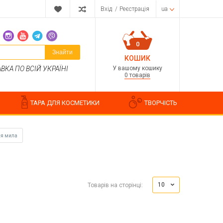
Вхід
/
Реєстрація
ua
0
Знайти
КОШИК
У вашому кошику
КА ПО ВСІЙ УКРАЇНІ
0 товарів
ТАРА ДЛЯ КОСМЕТИКИ
ТВОРЧІСТЬ
ля мила
Парфумерні композиції
Косметичні ароматизатори
10
Товарів на сторінці:
Ароматизатори харчові
Водорозчинні запашки