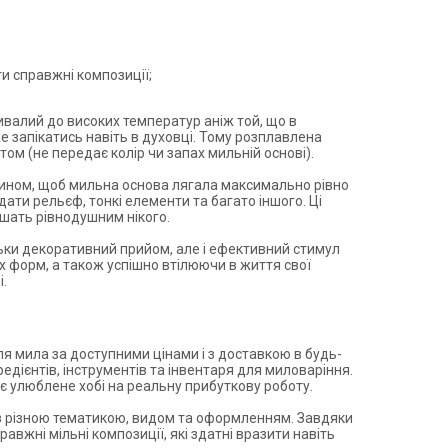
и справжні композиції;
ивалий до високих температур аніж той, що в
е запікатись навіть в духовці. Тому розплавлена
стом (не передає колір чи запах мильній основі).
чином, щоб мильна основа лягала максимально рівно
ати рельєф, тонкі елементи та багато іншого. Ці
шать рівнодушним нікого.
льки декоративний прийом, але і ефективний стимул
 форм, а також успішно втілюючи в життя свої
.
ля мила за доступними цінами і з доставкою в будь-
редієнтів, інструментів та інвентаря для миловаріння.
оє улюблене хобі на реальну прибуткову роботу.
 з різною тематикою, видом та оформленням. Завдяки
авжні мільні композиції, які здатні вразити навіть