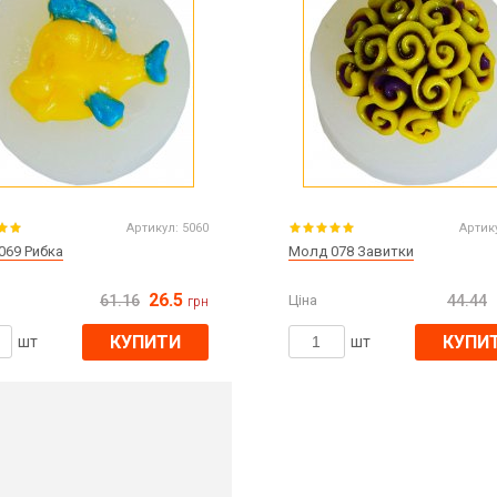
Артикул:
5060
Артик
069 Рибка
Молд 078 Завитки
26.5
61.16
Ціна
44.44
грн
КУПИТИ
КУПИ
шт
шт