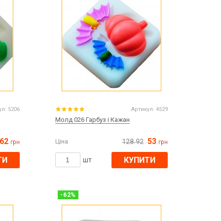
ул:
5206
Артикул:
4529
Молд 026 Гарбуз і Кажан
62
53
Ціна
128.92
грн
грн
ТИ
КУПИТИ
шт
-
62
%