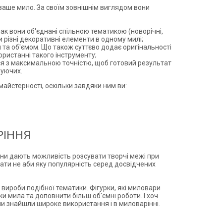
ваше мило. За своїм зовнішнім виглядом вони
ак вони об'єднані спільною тематикою (новорічні,
и різні декоративні елементи в одному милі;
 та об'ємом. Що також суттєво додає оригінальності
ристанні такого інструменту;
ся з максимальною точністю, щоб готовий результат
чуючих.
айстерності, оскільки завдяки ним ви:
РІННЯ
ни дають можливість розсувати творчі межі при
ати не аби яку популярність серед досвідчених
 вироби подібної тематики. Фігурки, які миловари
 мила та доповнити більш об'ємні роботи. І хоч
и знайшли широке використання і в миловарінні.