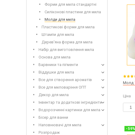
Дерев'
Форми для мила стандартні
Силіконові пластини для мила
Молди для мила
Пластикові форми для мила
Штампи для мила
Дерев'яна форма для мила
Набір для виготовлення мила
Основа для мила
Сухоцвіти для миловаріння
Інвент
Глітери
Додатк
Барвники та пігменти
Іграшки для заливки в мило
Віддушки для мила
Все для створення ароматів
Молд 
Все для миловаріння ОПТ
Декор для мила
Ціна
Луг дл
Інвентар та додаткові інгредієнти
Мило з
Водорозчинні картинки для мила
Бісер для ванни
Наповнювачі для мила
-
59
Розпродаж