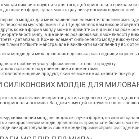
ві молди використовуються для того, щоб оригінально прикрасити 
ні до пластин форм, однак мають цілу низку вагомих відмінностей.
перше, в молдах для миловаріння все елементи пластини різні, одн
ти, персонажі мультфільмів і т.д.). Це дозволяє вам використовуват
друге, кожна форма молду може відрізнятись від іншої за розміром
декоративності милу, а ще значно розширює ваші можливості у вико
-третє - деталізація. Кожен елемент силіконового молду виконуєть
 не тільки потішити майстра, але й викликати захоплення у всіх ото
ання молдів для мила дозволяє в декілька разів підвищити рівень м
иділяєте особливу увагу оформленню готового продукту;
тально працюєте над найменшими елементами;
отовляєте кінцевий продукт, який не може не зацікавити покупця.
 СИЛІКОНОВИХ МОЛДІВ ДЛЯ МИЛОВА
рінні молди почали використовуватись відносно недавно, однак во
ені оригінального мила. Завдяки чому цей інструмент встиг завоюв
.
ному, силіконовий молд виглядає як гнучка форма, на якій об'єднані
ь з використанням молдів, дозволяють прикрасити більші шматочки
олди використовувались лише в кондитерській справі, сьогодні вон