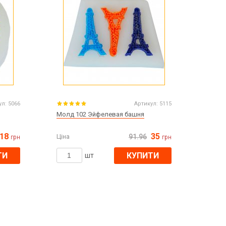
ул:
5066
Артикул:
5115
Молд 102 Эйфелевая башня
18
35
Ціна
91.96
грн
грн
ТИ
КУПИТИ
шт