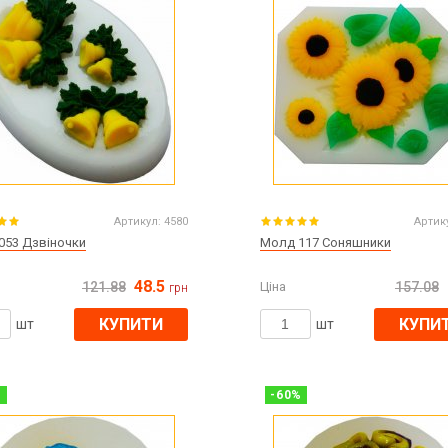
Артикул:
4580
Артик
053 Дзвіночки
Молд 117 Соняшники
48.5
121.88
Ціна
157.08
грн
КУПИТИ
КУПИ
шт
шт
%
-
60
%