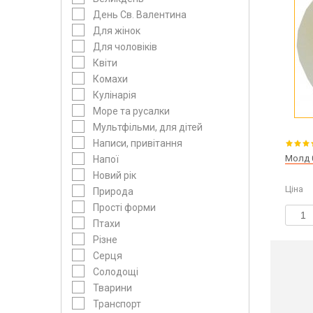
День Св. Валентина
Для жінок
Для чоловіків
Квіти
Комахи
Кулінарія
Море та русалки
Мультфільми, для дітей
Написи, привітання
Молд 
Напої
Новий рік
Ціна
Природа
Прості форми
Птахи
Різне
Серця
Солодощі
Тварини
Транспорт