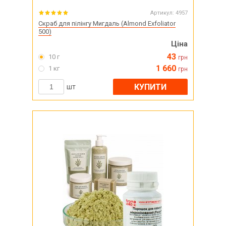
Артикул:
4957
Скраб для пілінгу Мигдаль (Almond Exfoliator
500)
Ціна
43
10 г
грн
1 660
1 кг
грн
КУПИТИ
шт