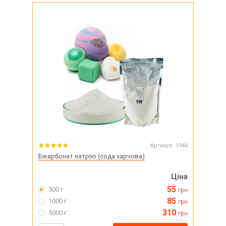
Артикул:
1946
Бікарбонат натрію (сода харчова)
Ціна
55
500 г
грн
85
1000 г
грн
310
5000 г
грн