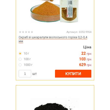
Артикул:
6592-9954
Скраб зі шкаралупи волоського горіха 0,2-0,4
мм
Ціна
22
10 г
грн
103
100 г
грн
629
1000 г
грн
КУПИТИ
шт