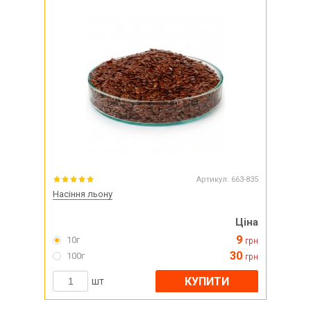
Артикул:
663-835
Насіння льону
Ціна
9
10г
грн
30
100г
грн
КУПИТИ
шт