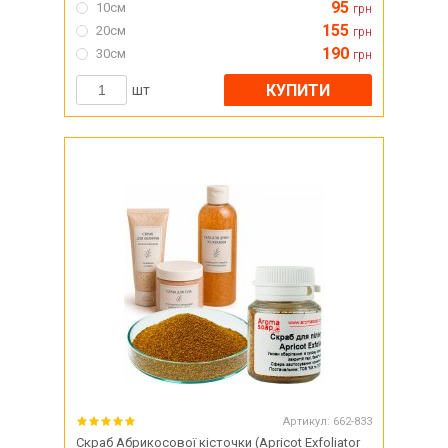
95
10см
грн
155
20см
грн
190
30см
грн
КУПИТИ
шт
Артикул:
662-833
Скраб Абрикосової кісточки (Apricot Exfoliator