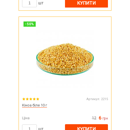
КУПИТИ
шт
-
50
%
Артикул:
2215
Кіноа біле 10 г
6
Ціна
12
грн
КУПИТИ
шт