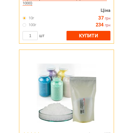
1000)
Ціна
37
10г
грн
234
100г
грн
КУПИТИ
шт