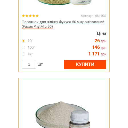
Артикул:
664-837
Порошок для пілінгу Фукуса 50 мікронізований
(Fucus PhytMic 50)
Ціна
26
10г
грн
146
100г
грн
1 171
1кг
грн
КУПИТИ
шт