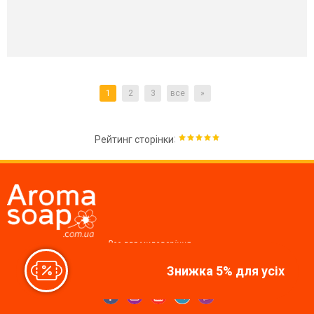
1
2
3
все
»
:
Рейтинг сторінки
Все для миловаріння,
косметики, свічок
Знижка 5% для усіх
Ми у соцмережах: