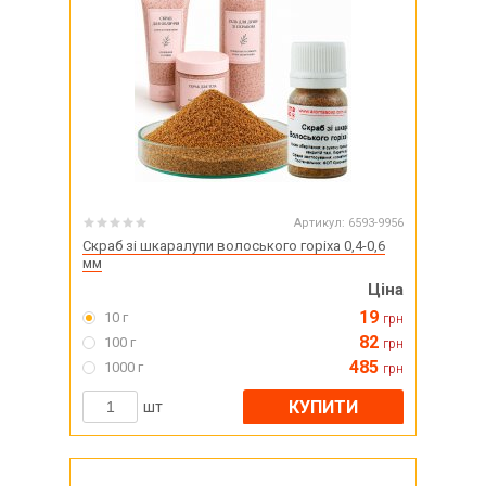
Артикул:
6593-9956
Скраб зі шкаралупи волоського горіха 0,4-0,6
мм
Ціна
19
10 г
грн
82
100 г
грн
485
1000 г
грн
КУПИТИ
шт